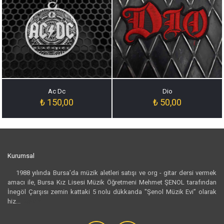
Ac Dc
Dio
₺
150,00
₺
50,00
Kurumsal
1988 yılında Bursa’da müzik aletleri satışı ve org - gitar dersi vermek
amacı ile, Bursa Kız Lisesi Müzik Öğretmeni Mehmet ŞENOL tarafından
İnegöl Çarşısı zemin kattaki 5 nolu dükkanda "Şenol Müzik Evi” olarak
hiz...
Devamı...