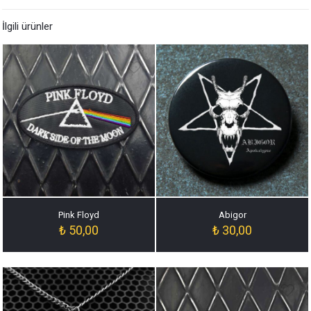
İlgili ürünler
Pink Floyd
Abigor
₺
50,00
₺
30,00