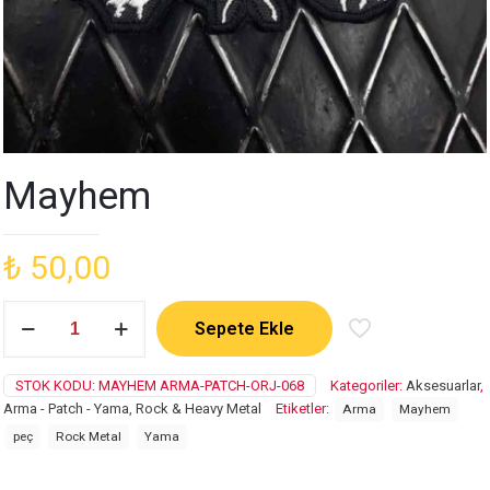
Mayhem
₺
50,00
Mayhem
Sepete Ekle
adet
STOK KODU:
MAYHEM ARMA-PATCH-ORJ-068
Kategoriler:
Aksesuarlar
,
Arma - Patch - Yama
,
Rock & Heavy Metal
Etiketler:
Arma
Mayhem
peç
Rock Metal
Yama