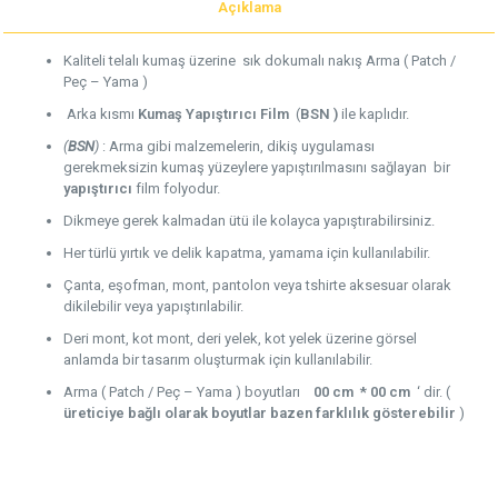
Açıklama
Kaliteli telalı kumaş üzerine sık dokumalı nakış Arma ( Patch /
Peç – Yama )
Arka kısmı
Kumaş Yapıştırıcı Film
(
BSN )
ile kaplıdır.
(
BSN
)
: Arma gibi malzemelerin, dikiş uygulaması
gerekmeksizin kumaş yüzeylere yapıştırılmasını sağlayan bir
yapıştırıcı
film folyodur.
Dikmeye gerek kalmadan ütü ile kolayca yapıştırabilirsiniz.
Her türlü yırtık ve delik kapatma, yamama için kullanılabilir.
Çanta, eşofman, mont, pantolon veya tshirte aksesuar olarak
dikilebilir veya yapıştırılabilir.
Deri mont, kot mont, deri yelek, kot yelek üzerine görsel
anlamda bir tasarım oluşturmak için kullanılabilir.
Arma ( Patch / Peç – Yama ) boyutları
00 cm * 00 cm
‘ dir. (
üreticiye bağlı olarak boyutlar bazen farklılık gösterebilir
)