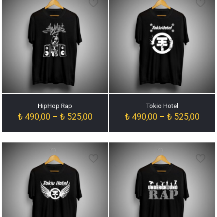
HipHop Rap
Tokio Hotel
Fiyat
Fiyat
₺
490,00
–
₺
525,00
₺
490,00
–
₺
525,00
aralığı:
aralığ
₺ 490,00
₺ 49
-
-
₺ 525,00
₺ 52