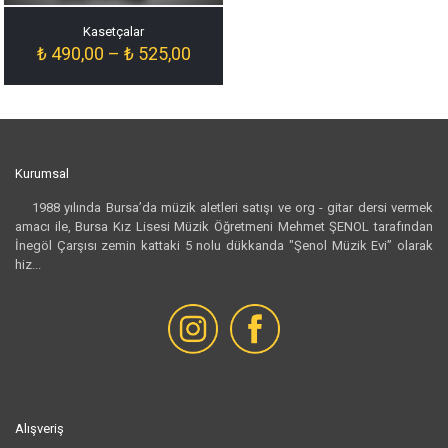
Kasetçalar
Fiyat
₺
490,00
–
₺
525,00
aralığı:
₺ 490,00
-
₺ 525,00
Kurumsal
1988 yılında Bursa’da müzik aletleri satışı ve org - gitar dersi vermek
amacı ile, Bursa Kız Lisesi Müzik Öğretmeni Mehmet ŞENOL tarafından
İnegöl Çarşısı zemin kattaki 5 nolu dükkanda "Şenol Müzik Evi” olarak
hiz...
Devamı...
Alışveriş