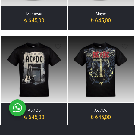
Manowar
Slayer
₺
645,00
₺
645,00
Ac / Dc
Ac / Dc
₺
645,00
₺
645,00