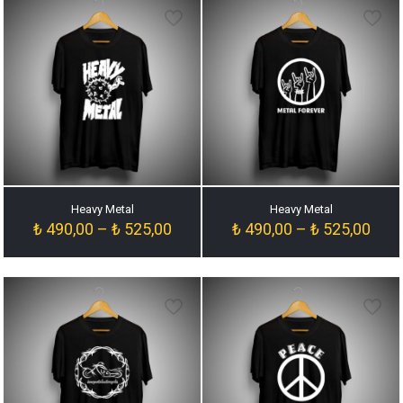
₺ 525,00
₺ 52
Heavy Metal
Heavy Metal
Fiyat
Fiyat
₺
490,00
–
₺
525,00
₺
490,00
–
₺
525,00
aralığı:
aralığ
₺ 490,00
₺ 49
-
-
₺ 525,00
₺ 52