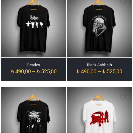
Beatles
Black Sabbath
Fiyat
Fiyat
₺
490,00
–
₺
525,00
₺
490,00
–
₺
525,00
aralığı:
aralığ
₺ 490,00
₺ 49
-
-
₺ 525,00
₺ 52