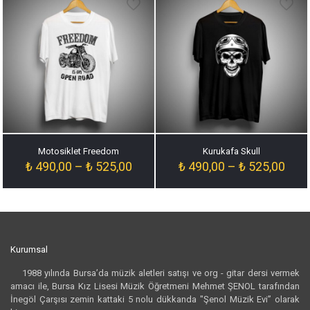
Motosiklet Freedom
Kurukafa Skull
Fiyat
Fiyat
₺
490,00
–
₺
525,00
₺
490,00
–
₺
525,00
aralığı:
aralığ
₺ 490,00
₺ 49
-
-
₺ 525,00
₺ 52
Kurumsal
1988 yılında Bursa’da müzik aletleri satışı ve org - gitar dersi vermek
amacı ile, Bursa Kız Lisesi Müzik Öğretmeni Mehmet ŞENOL tarafından
İnegöl Çarşısı zemin kattaki 5 nolu dükkanda "Şenol Müzik Evi” olarak