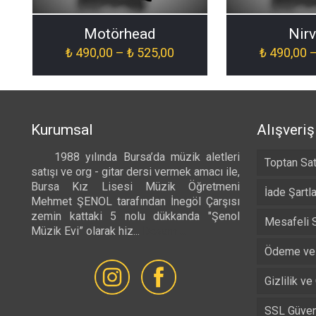
Motörhead
Nir
Fiyat
₺
490,00
–
₺
525,00
₺
490,00
aralığı:
₺ 490,00
-
₺ 525,00
Kurumsal
Alışveriş
1988 yılında Bursa’da müzik aletleri
Toptan Sat
satışı ve org - gitar dersi vermek amacı ile,
Bursa Kız Lisesi Müzik Öğretmeni
İade Şartla
Mehmet ŞENOL tarafından İnegöl Çarşısı
zemin kattaki 5 nolu dükkanda "Şenol
Mesafeli 
Müzik Evi” olarak hiz...
Devamı...
Ödeme ve 
Gizlilik ve
SSL Güvenl