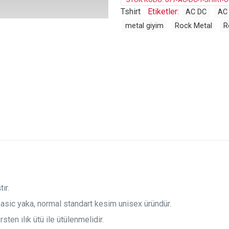
Tshirt
Etiketler:
AC DC
AC 
metal giyim
Rock Metal
R
ır.
basic yaka, normal standart kesim unisex üründür.
ten ılık ütü ile ütülenmelidir.