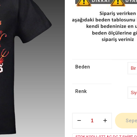
Beden
Renk
Ac
Sepe
/
Dc
adet
STOK KODU:
077-AC-DC-T-SHIRT-O