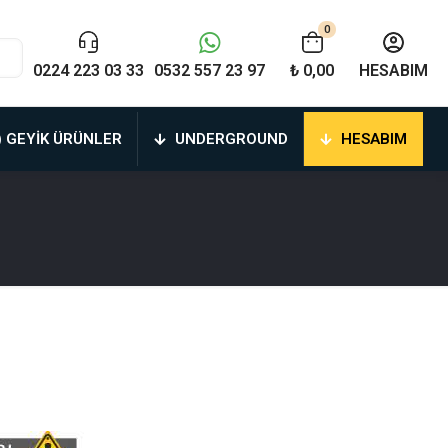
0
0224 223 03 33
0532 557 23 97
₺ 0,00
HESABIM
) GEYIK ÜRÜNLER
UNDERGROUND
HESABIM