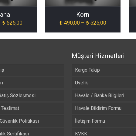
vana
Korn
Fiyat
Fiyat
–
₺
525,00
₺
490,00
–
₺
525,00
aralığı:
aralığı:
₺ 490,00
₺ 490,00
-
-
₺ 525,00
₺ 525,00
Müşteri Hizmetleri
ış
Kargo Takip
rı
Üyelik
Satış Sözleşmesi
Havale / Banka Bilgileri
Teslimat
Havale Bildirim Formu
 Güvenlik Politikası
İletişim Formu
ik Sertifikası
KVKK