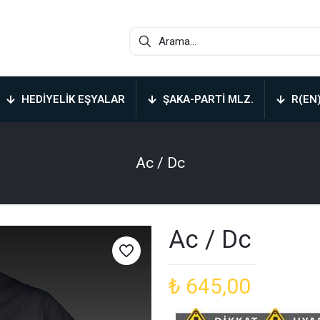
HEDIYELIK EŞYALAR
ŞAKA-PARTI MLZ.
R(EN
Ac / Dc
Ac / Dc
₺
645,00