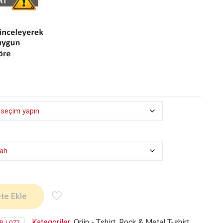
te Ekle
Kategoriler:
Orjin - Tshirt
,
Rock & Metal T-shirt
,
RJ-077