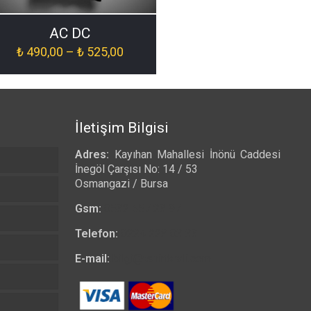
AC DC
Fiyat
₺
490,00
–
₺
525,00
aralığı:
₺ 490,00
-
₺ 525,00
İletişim Bilgisi
Adres:
Kayıhan Mahallesi İnönü Caddesi
İnegöl Çarşısı No: 14 / 53
Osmangazi / Bursa
Gsm:
0532 557 23 97
Telefon:
0224 223 03 33
E-mail:
bilgi@tshirtkrali.com