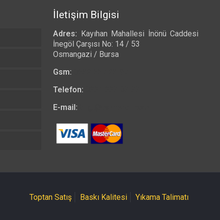
İletişim Bilgisi
Adres:
Kayıhan Mahallesi İnönü Caddesi
İnegöl Çarşısı No: 14 / 53
Osmangazi / Bursa
Gsm:
0532 557 23 97
Telefon:
0224 223 03 33
E-mail:
bilgi@tshirtkrali.com
Toptan Satış
Baskı Kalitesi
Yıkama Talimatı