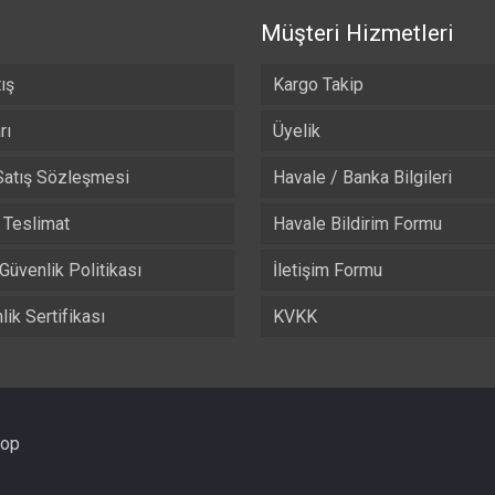
Müşteri Hizmetleri
ış
Kargo Takip
rı
Üyelik
Satış Sözleşmesi
Havale / Banka Bilgileri
Teslimat
Havale Bildirim Formu
 Güvenlik Politikası
İletişim Formu
ik Sertifikası
KVKK
hop