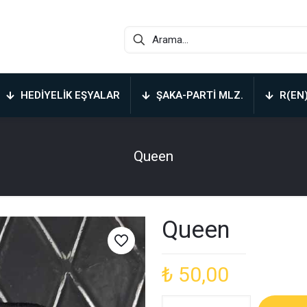
HEDIYELIK EŞYALAR
ŞAKA-PARTI MLZ.
R(EN
Queen
Queen
₺
50,00
Queen