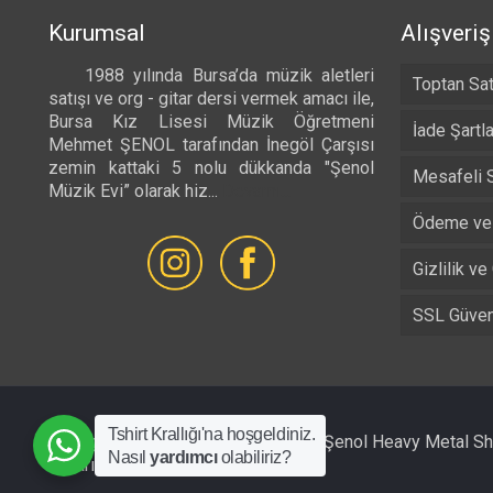
Kurumsal
Alışveriş
1988 yılında Bursa’da müzik aletleri
Toptan Sat
satışı ve org - gitar dersi vermek amacı ile,
Bursa Kız Lisesi Müzik Öğretmeni
İade Şartla
Mehmet ŞENOL tarafından İnegöl Çarşısı
zemin kattaki 5 nolu dükkanda "Şenol
Mesafeli 
Müzik Evi” olarak hiz...
Devamı...
Ödeme ve 
Gizlilik ve
SSL Güvenl
Tshirt Krallığı'na hoşgeldiniz.
All Rights Reserved © 1988 - 2026 Şenol Heavy Metal S
Nasıl
yardımcı
olabiliriz?
Tasarım :
INFO Bilişim