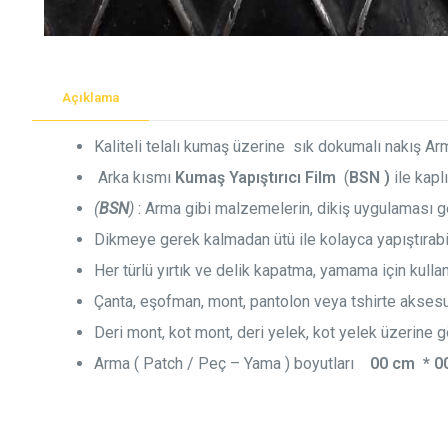
Açıklama
Kaliteli telalı kumaş üzerine sık dokumalı nakış A
Arka kısmı
Kumaş Yapıştırıcı Film
(
BSN )
ile kaplı
(
BSN
)
: Arma gibi malzemelerin, dikiş uygulaması 
Dikmeye gerek kalmadan ütü ile kolayca yapıştırabil
Her türlü yırtık ve delik kapatma, yamama için kullanı
Çanta, eşofman, mont, pantolon veya tshirte aksesuar 
Deri mont, kot mont, deri yelek, kot yelek üzerine gö
Arma ( Patch / Peç – Yama ) boyutları
00 cm * 0