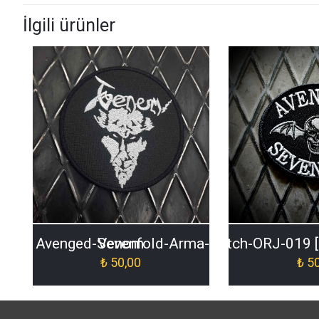
İlgili ürünler
Avenged-Sevenfold-Arma-Patch-ORJ-019 
Venom
₺
50,00
₺
50