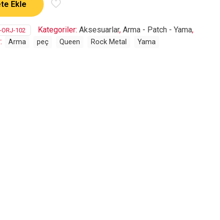
te Ekle
Kategoriler:
Aksesuarlar
,
Arma - Patch - Yama
,
-ORJ-102
r:
Arma
peç
Queen
Rock Metal
Yama