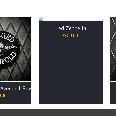
Led Zeppelin
₺
50,00
[Avenged-Sevenfold-Arma-Patch-ORJ-019]
,00