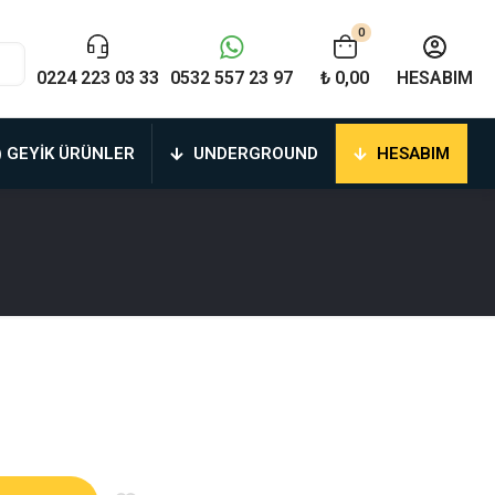
0
0224 223 03 33
0532 557 23 97
₺ 0,00
HESABIM
) GEYIK ÜRÜNLER
UNDERGROUND
HESABIM