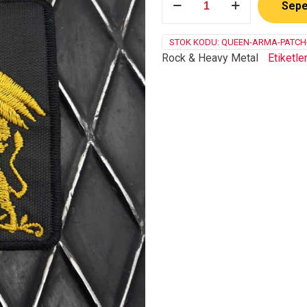
Sepe
adet
STOK KODU:
QUEEN-ARMA-PATCH
Rock & Heavy Metal
Etiketle