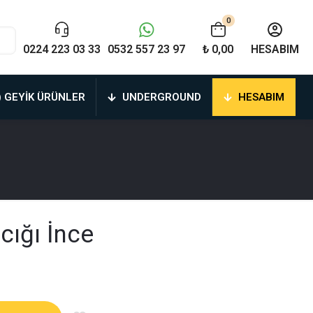
0
0224 223 03 33
0532 557 23 97
₺ 0,00
HESABIM
) GEYIK ÜRÜNLER
UNDERGROUND
HESABIM
cığı İnce