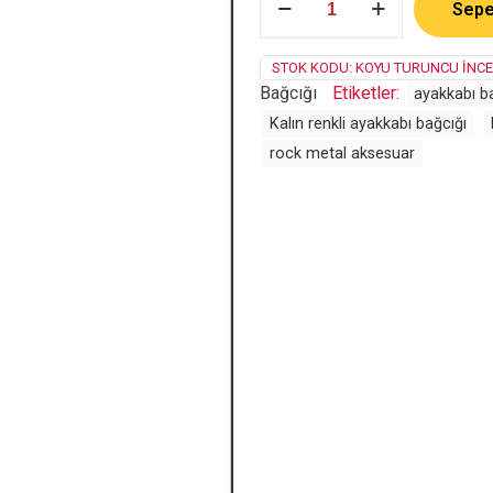
Sepe
Bağcığı
İnce
adet
STOK KODU:
KOYU TURUNCU İNCE
Bağcığı
Etiketler:
ayakkabı b
Kalın renkli ayakkabı bağcığı
rock metal aksesuar