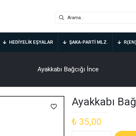
HEDIYELIK EŞYALAR
ŞAKA-PARTI MLZ.
R(EN
Ayakkabı Bağcığı İnce
Ayakkabı Bağ
₺
35,00
Ayakkabı