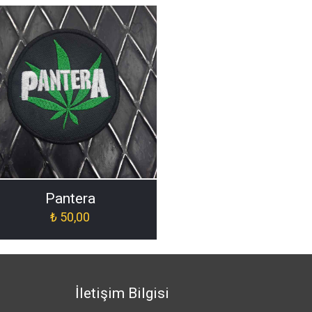
h-ORJ-022]
Pantera
₺
50,00
İletişim Bilgisi