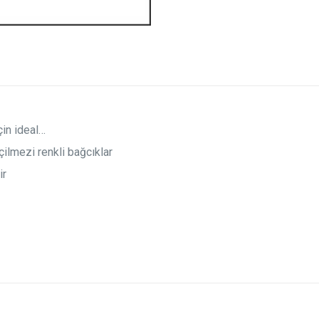
çin ideal…
ilmezi renkli bağcıklar
ir