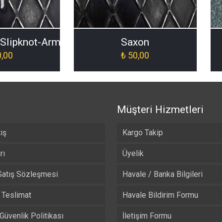
[Slipknot-Arma-Patch-ORJ-003]
Saxon
,00
₺
50,00
Müşteri Hizmetleri
ış
Kargo Takip
rı
Üyelik
Satış Sözleşmesi
Havale / Banka Bilgileri
Teslimat
Havale Bildirim Formu
 Güvenlik Politikası
İletişim Formu