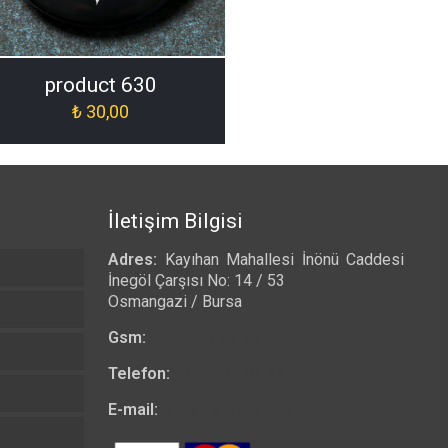
product 630
₺
30,00
İletişim Bilgisi
Adres:
Kayıhan Mahallesi İnönü Caddesi
İnegöl Çarşısı No: 14 / 53
Osmangazi / Bursa
Gsm:
0532 557 23 97
Telefon:
0224 223 03 33
E-mail:
bilgi@tshirtkrali.com