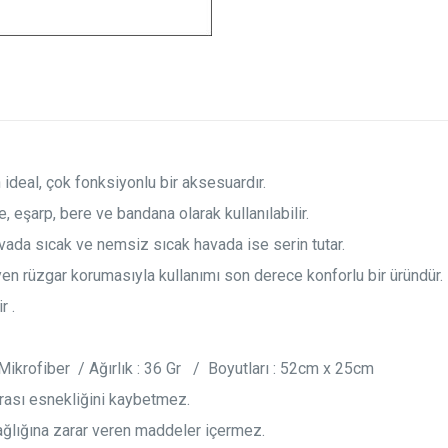
n ideal, çok fonksiyonlu bir aksesuardır.
e, eşarp, bere ve bandana olarak kullanılabilir.
vada sıcak ve nemsiz sıcak havada ise serin tutar.
en rüzgar korumasıyla kullanımı son derece konforlu bir üründür.
r .
krofiber / Ağırlık : 36 Gr / Boyutları : 52cm x 25cm
rası esnekliğini kaybetmez.
sağlığına zarar veren maddeler içermez.