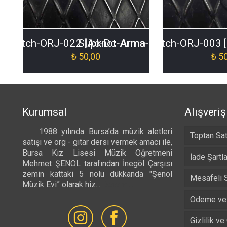
a-Patch-ORJ-022 [Ac-Dc-Arma-Patch-ORJ-022]
Slipknot-Arma-Patch-ORJ-003 
₺
50,00
₺
50
Kurumsal
Alışveriş
1988 yılında Bursa’da müzik aletleri
Toptan Sat
satışı ve org - gitar dersi vermek amacı ile,
Bursa Kız Lisesi Müzik Öğretmeni
İade Şartla
Mehmet ŞENOL tarafından İnegöl Çarşısı
zemin kattaki 5 nolu dükkanda "Şenol
Mesafeli 
Müzik Evi” olarak hiz...
Devamı...
Ödeme ve 
Gizlilik ve