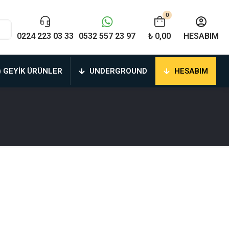
0
0224 223 03 33
0532 557 23 97
₺ 0,00
HESABIM
) GEYIK ÜRÜNLER
UNDERGROUND
HESABIM