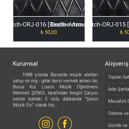
a-Patch-ORJ-016 [Beatles-Arma-Patch-ORJ-016
Death-Arma-Patch-ORJ-015 
₺
50,00
₺
50
Kurumsal
Alışveriş
1988 yılında Bursa’da müzik aletleri
Toptan Sat
satışı ve org - gitar dersi vermek amacı ile,
Bursa Kız Lisesi Müzik Öğretmeni
İade Şartla
Mehmet ŞENOL tarafından İnegöl Çarşısı
zemin kattaki 5 nolu dükkanda "Şenol
Mesafeli 
Müzik Evi” olarak hiz...
Devamı...
Ödeme ve 
Gizlilik ve