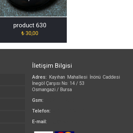
product 630
₺
30,00
İletişim Bilgisi
Adres:
Kayıhan Mahallesi İnönü Caddesi
İnegöl Çarşısı No: 14 / 53
Osmangazi / Bursa
Gsm:
0532 557 23 97
Telefon:
0224 223 03 33
E-mail:
bilgi@tshirtkrali.com