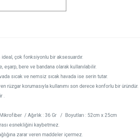
n ideal, çok fonksiyonlu bir aksesuardır.
e, eşarp, bere ve bandana olarak kullanılabilir.
vada sıcak ve nemsiz sıcak havada ise serin tutar.
en rüzgar korumasıyla kullanımı son derece konforlu bir üründür.
r .
krofiber / Ağırlık : 36 Gr / Boyutları : 52cm x 25cm
rası esnekliğini kaybetmez.
sağlığına zarar veren maddeler içermez.