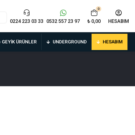
0
0224 223 03 33
0532 557 23 97
₺ 0,00
HESABIM
) GEYIK ÜRÜNLER
UNDERGROUND
HESABIM