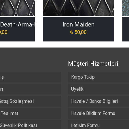
]
[Death-Arma-Patch-ORJ-015]
Iron Maiden
,00
₺
50,00
Müşteri Hizmetleri
ış
Kargo Takip
rı
Üyelik
Satış Sözleşmesi
Havale / Banka Bilgileri
Teslimat
Havale Bildirim Formu
 Güvenlik Politikası
İletişim Formu