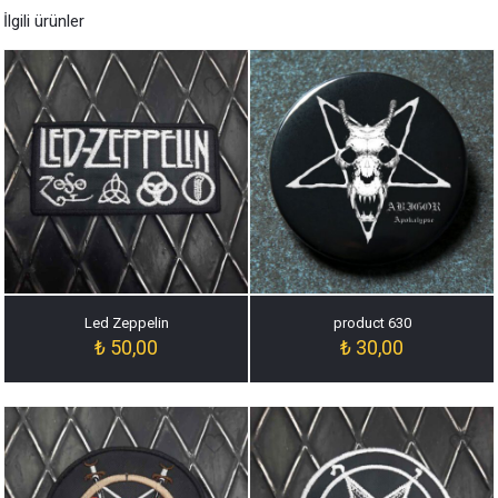
İlgili ürünler
Led Zeppelin
product 630
₺
50,00
₺
30,00