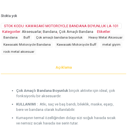
Stokta yok
STOK KODU:
KAWASAKI MOTORCYCLE BANDANA BOYUNLUK LA-101
Kategoriler:
Aksesuarlar
,
Bandana
,
Çok Amaçlı Bandana
Etiketler:
Bandana
Buff
Çok amaçlı bandana boyunluk
Heavy Metal Aksesuar
Kawasaki Motorcycle Bandana
Kawasaki Motorcycle Buff
metal giyim
rock metal aksesuar
Açıklama
Çok Amaçlı Bandana Boyunluk
birçok aktivite için ideal, çok
fonksiyonlu bir aksesuardır.
KULLANIMI :
Atkı, saç ve baş bandı, bileklik, maske, eşarp,
bere ve bandana olarak kullanılabilir.
Kumaşının termal özelliğinden dolayı sizi soğuk havada sıcak
ve nemsiz sıcak havada ise serin tutar.