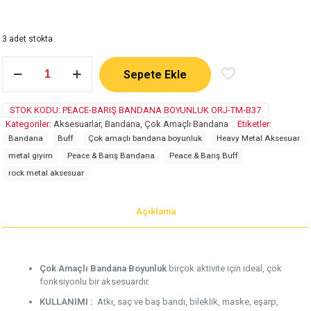
3 adet stokta
Peace
Sepete Ekle
&
Barış
adet
STOK KODU:
PEACE-BARIŞ BANDANA BOYUNLUK ORJ-TM-B37
Kategoriler:
Aksesuarlar
,
Bandana
,
Çok Amaçlı Bandana
Etiketler:
Bandana
Buff
Çok amaçlı bandana boyunluk
Heavy Metal Aksesuar
metal giyim
Peace & Barış Bandana
Peace & Barış Buff
rock metal aksesuar
Açıklama
Çok Amaçlı Bandana Boyunluk
birçok aktivite için ideal, çok
fonksiyonlu bir aksesuardır.
KULLANIMI :
Atkı, saç ve baş bandı, bileklik, maske, eşarp,