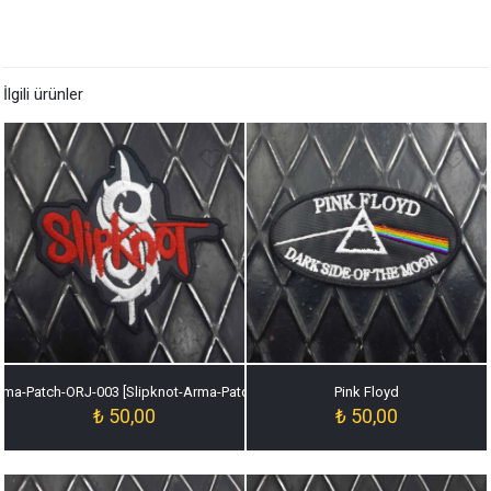
İlgili ürünler
rma-Patch-ORJ-003 [Slipknot-Arma-Patch-ORJ-003]
Pink Floyd
₺
50,00
₺
50,00