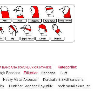
Kategoriler:
A BANDANA BOYUNLUK ORJ-TM-B33
çlı Bandana
Etiketler:
Bandana
Buff
Heavy Metal Aksesuar
Kurukafa & Skull Bandana
yim
Punisher Bandana Boyunluk
rock metal aksesuar