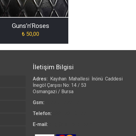
-ORJ-005]
Guns’n’Roses
₺
50,00
İletişim Bilgisi
Adres:
Kayıhan Mahallesi İnönü Caddesi
İnegöl Çarşısı No: 14 / 53
Osmangazi / Bursa
Gsm:
0532 557 23 97
Telefon:
0224 223 03 33
E-mail:
bilgi@tshirtkrali.com