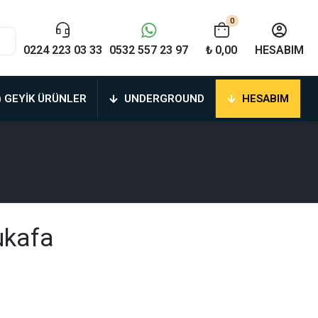
0
0224 223 03 33
0532 557 23 97
₺ 0,00
HESABIM
) GEYIK ÜRÜNLER
UNDERGROUND
HESABIM
ukafa