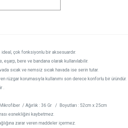
n ideal, çok fonksiyonlu bir aksesuardır.
e, eşarp, bere ve bandana olarak kullanılabilir.
vada sıcak ve nemsiz sıcak havada ise serin tutar.
en rüzgar korumasıyla kullanımı son derece konforlu bir üründür.
r .
krofiber / Ağırlık : 36 Gr / Boyutları : 52cm x 25cm
rası esnekliğini kaybetmez.
sağlığına zarar veren maddeler içermez.