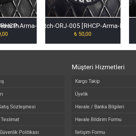
Amarth
RHCP-Arma-Patch-ORJ-005 [RHCP-Arma-Patch
,00
₺
50,00
Müşteri Hizmetleri
ış
Kargo Takip
rı
Üyelik
Satış Sözleşmesi
Havale / Banka Bilgileri
Teslimat
Havale Bildirim Formu
 Güvenlik Politikası
İletişim Formu