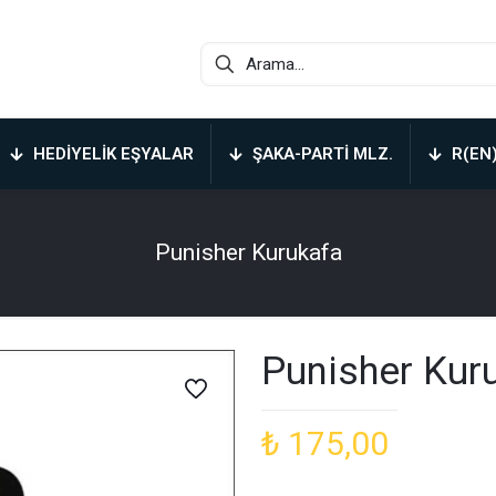
HEDIYELIK EŞYALAR
ŞAKA-PARTI MLZ.
R(EN
Punisher Kurukafa
Punisher Kur
₺
175,00