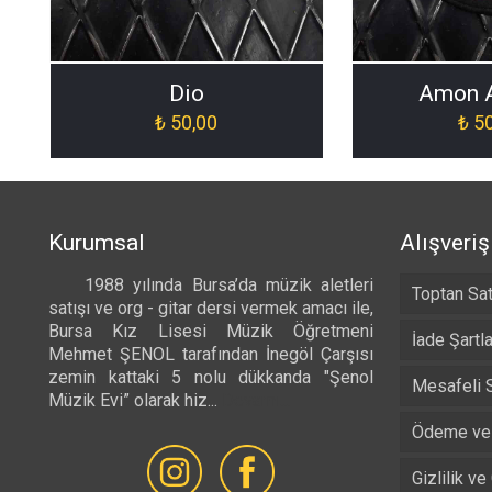
Dio
Amon 
₺
50,00
₺
50
Kurumsal
Alışveriş
1988 yılında Bursa’da müzik aletleri
Toptan Sat
satışı ve org - gitar dersi vermek amacı ile,
Bursa Kız Lisesi Müzik Öğretmeni
İade Şartla
Mehmet ŞENOL tarafından İnegöl Çarşısı
zemin kattaki 5 nolu dükkanda "Şenol
Mesafeli 
Müzik Evi” olarak hiz...
Devamı...
Ödeme ve 
Gizlilik ve