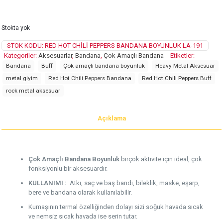
Stokta yok
STOK KODU:
RED HOT CHILI PEPPERS BANDANA BOYUNLUK LA-191
Kategoriler:
Aksesuarlar
,
Bandana
,
Çok Amaçlı Bandana
Etiketler:
Bandana
Buff
Çok amaçlı bandana boyunluk
Heavy Metal Aksesuar
metal giyim
Red Hot Chili Peppers Bandana
Red Hot Chili Peppers Buff
rock metal aksesuar
Açıklama
Çok Amaçlı Bandana Boyunluk
birçok aktivite için ideal, çok
fonksiyonlu bir aksesuardır.
KULLANIMI :
Atkı, saç ve baş bandı, bileklik, maske, eşarp,
bere ve bandana olarak kullanılabilir.
Kumaşının termal özelliğinden dolayı sizi soğuk havada sıcak
ve nemsiz sıcak havada ise serin tutar.