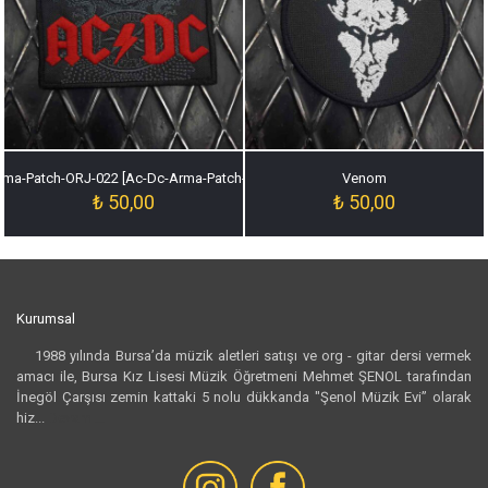
rma-Patch-ORJ-022 [Ac-Dc-Arma-Patch-ORJ-022]
Venom
₺
50,00
₺
50,00
Kurumsal
1988 yılında Bursa’da müzik aletleri satışı ve org - gitar dersi vermek
amacı ile, Bursa Kız Lisesi Müzik Öğretmeni Mehmet ŞENOL tarafından
İnegöl Çarşısı zemin kattaki 5 nolu dükkanda "Şenol Müzik Evi” olarak
hiz...
Devamı...