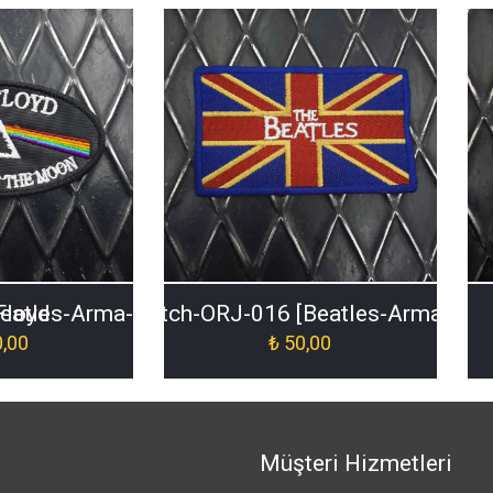
Floyd
eatles-Arma-Patch-ORJ-016 [Beatles-Arma-Pat
,00
₺
50,00
Müşteri Hizmetleri