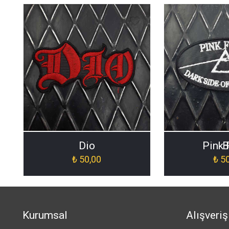
Dio
Pink 
B
₺
50,00
₺
50
Kurumsal
Alışveriş