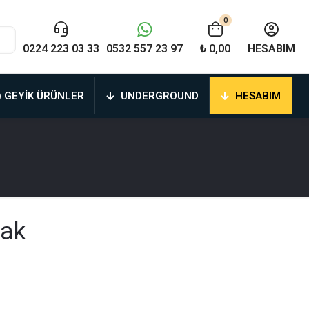
0
0224 223 03 33
0532 557 23 97
₺ 0,00
HESABIM
) GEYIK ÜRÜNLER
UNDERGROUND
HESABIM
rak