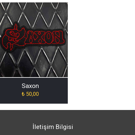
ch-ORJ-016]
Saxon
₺
50,00
İletişim Bilgisi