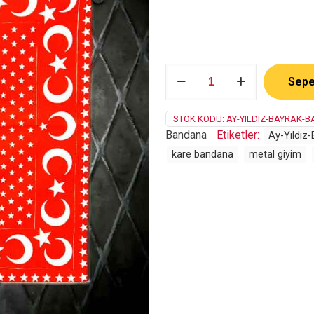
Ay
Sepe
Yıldız
Bayrak
adet
STOK KODU:
AY-YILDIZ-BAYRAK-
Bandana
Etiketler:
Ay-Yıldız
kare bandana
metal giyim