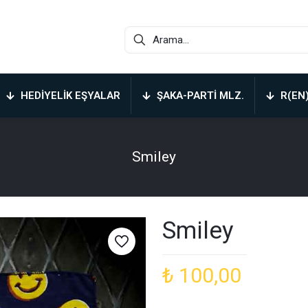
HEDIYELIK EŞYALAR
ŞAKA-PARTI MLZ.
R(EN
Smiley
Smiley
₺
100,00