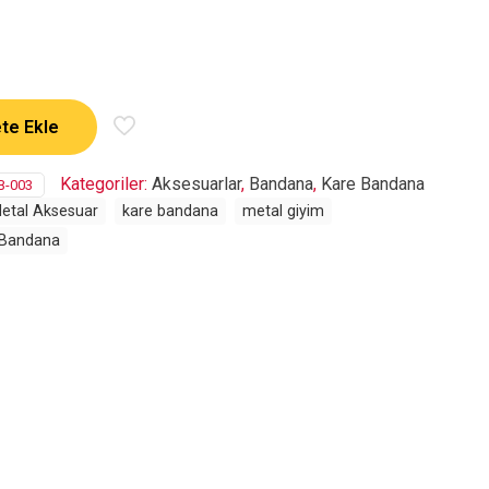
te Ekle
Kategoriler:
Aksesuarlar
,
Bandana
,
Kare Bandana
B-003
etal Aksesuar
kare bandana
metal giyim
 Bandana