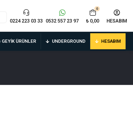
0
0224 223 03 33
0532 557 23 97
₺ 0,00
HESABIM
) GEYIK ÜRÜNLER
UNDERGROUND
HESABIM