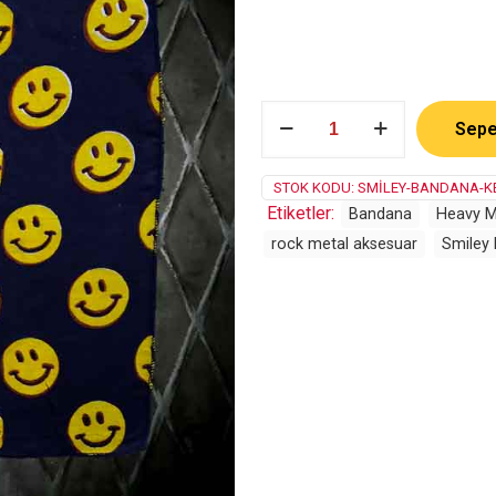
Smiley
Sepe
adet
STOK KODU:
SMILEY-BANDANA-K
Etiketler:
Bandana
Heavy M
rock metal aksesuar
Smiley