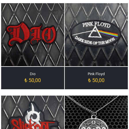
Dio
Pink Floyd
₺
50,00
₺
50,00