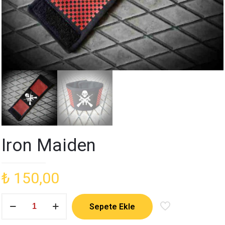
Iron Maiden
₺
150,00
Iron
Sepete Ekle
Maiden
adet