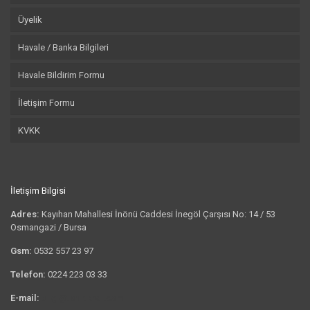
Üyelik
Havale / Banka Bilgileri
Havale Bildirim Formu
İletişim Formu
KVKK
İletişim Bilgisi
Adres:
Kayıhan Mahallesi İnönü Caddesi İnegöl Çarşısı No: 14 / 53
Osmangazi / Bursa
Gsm:
0532 557 23 97
Telefon:
0224 223 03 33
E-mail:
bilgi@tshirtkrali.com