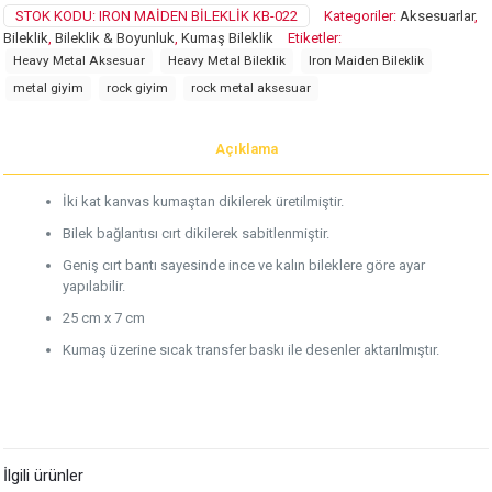
STOK KODU:
IRON MAIDEN BILEKLIK KB-022
Kategoriler:
Aksesuarlar
,
Bileklik
,
Bileklik & Boyunluk
,
Kumaş Bileklik
Etiketler:
Heavy Metal Aksesuar
Heavy Metal Bileklik
Iron Maiden Bileklik
metal giyim
rock giyim
rock metal aksesuar
Açıklama
İki kat kanvas kumaştan dikilerek üretilmiştir.
Bilek bağlantısı cırt dikilerek sabitlenmiştir.
Geniş cırt bantı sayesinde ince ve kalın bileklere göre ayar
yapılabilir.
25 cm x 7 cm
Kumaş üzerine sıcak transfer baskı ile desenler aktarılmıştır.
İlgili ürünler