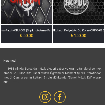
rma-Patch-ORJ-003 [Slipknot-Arma-Patch-ORJ-003]
Slipknot Kolye [Ac Dc Kolye ORKO-035]
₺
50,00
₺
150,00
Kurumsal
1988 yılında Bursa’da müzik aletleri satışı ve org - gitar dersi vermek
amacı ile, Bursa Kız Lisesi Müzik Öğretmeni Mehmet ŞENOL tarafından
İnegöl Çarşısı zemin kattaki 5 nolu dükkanda "Şenol Müzik Evi” olarak
hiz...
Devamı...