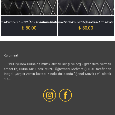
rma-Patch-ORJ-022 [Ac-Dc-Arma-Patch-ORJ-022]
Beatles-Arma-Patch-ORJ-016 [Beatles-Arma-Patc
₺
50,00
₺
50,00
Kurumsal
1988 yılında Bursa’da müzik aletleri satışı ve org - gitar dersi vermek
amacı ile, Bursa Kız Lisesi Müzik Öğretmeni Mehmet ŞENOL tarafından
İnegöl Çarşısı zemin kattaki 5 nolu dükkanda "Şenol Müzik Evi” olarak
hiz...
Devamı...