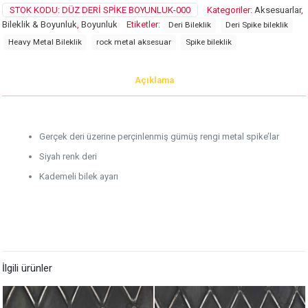
Boyunluk
STOK KODU:
DÜZ DERI SPIKE BOYUNLUK-000
Kategoriler:
Aksesuarlar
,
adet
Bileklik & Boyunluk
,
Boyunluk
Etiketler:
Deri Bileklik
Deri Spike bileklik
Heavy Metal Bileklik
rock metal aksesuar
Spike bileklik
Açıklama
Gerçek deri üzerine perçinlenmiş gümüş rengi metal spike’lar
Siyah renk deri
Kademeli bilek ayarı
İlgili ürünler