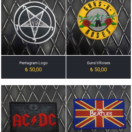
Pentagram Logo
Guns’n’Roses
₺
50,00
₺
50,00