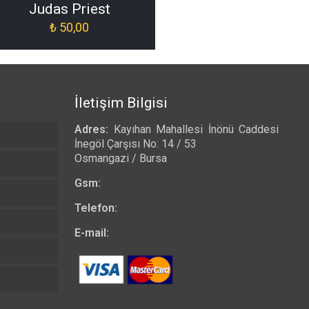
Judas Priest
₺
50,00
İletişim Bilgisi
Adres:
Kayıhan Mahallesi İnönü Caddesi
İnegöl Çarşısı No: 14 / 53
Osmangazi / Bursa
Gsm:
0532 557 23 97
Telefon:
0224 223 03 33
E-mail:
bilgi@tshirtkrali.com