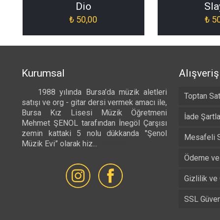
Dio
Sla
₺
50,00
₺
50
Kurumsal
Alışveriş
1988 yılında Bursa’da müzik aletleri
Toptan Sat
satışı ve org - gitar dersi vermek amacı ile,
Bursa Kız Lisesi Müzik Öğretmeni
İade Şartla
Mehmet ŞENOL tarafından İnegöl Çarşısı
zemin kattaki 5 nolu dükkanda "Şenol
Mesafeli 
Müzik Evi” olarak hiz...
Devamı...
Ödeme ve 
Gizlilik ve
SSL Güvenl