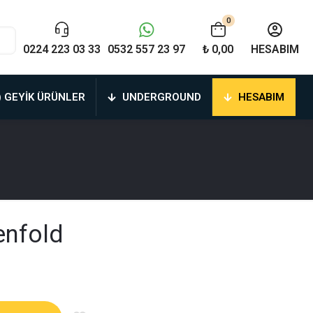
0
0224 223 03 33
0532 557 23 97
₺ 0,00
HESABIM
) GEYIK ÜRÜNLER
UNDERGROUND
HESABIM
enfold