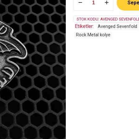
Sepe
Sevenfold
adet
STOK KODU:
AVENGED SEVENFOLD
Etiketler:
Avenged Sevenfold
Rock Metal kolye