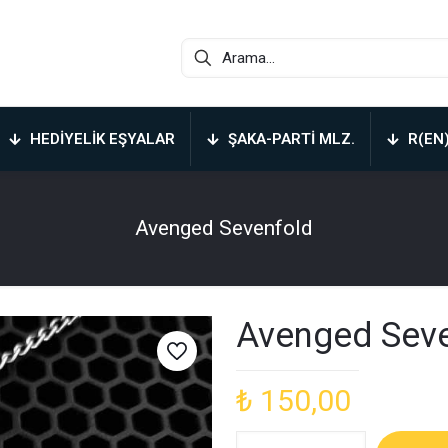
HEDIYELIK EŞYALAR
ŞAKA-PARTI MLZ.
R(EN
Avenged Sevenfold
Avenged Sev
₺
150,00
Avenged