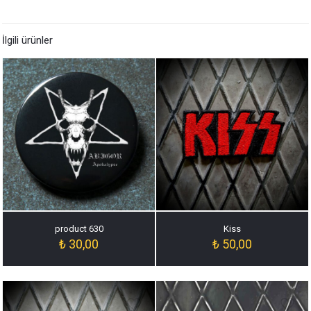
İlgili ürünler
product 630
Kiss
₺
30,00
₺
50,00