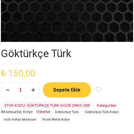
Göktürkçe Türk
₺
150,00
Göktürkçe
Sepete Ekle
Türk
adet
STOK KODU:
GÖKTÜRKÇE TÜRK KOLYE ORKO-009
Kategoriler:
Aksesuarlar
,
Kolye
Etiketler:
Göktürkçe Türk
Göktürkçe Türk Kolye
rock metal aksesuar
Rock Metal kolye