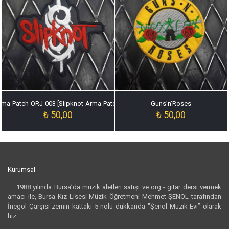
rma-Patch-ORJ-003 [Slipknot-Arma-Patch-ORJ-003]
Guns’n’Roses
₺
50,00
₺
50,00
Kurumsal
1988 yılında Bursa’da müzik aletleri satışı ve org - gitar dersi vermek
amacı ile, Bursa Kız Lisesi Müzik Öğretmeni Mehmet ŞENOL tarafından
İnegöl Çarşısı zemin kattaki 5 nolu dükkanda "Şenol Müzik Evi” olarak
hiz...
Devamı...