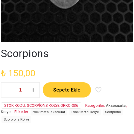
Scorpions
₺
150,00
Scorpions
Sepete Ekle
adet
STOK KODU:
SCORPIONS KOLYE ORKO-036
Kategoriler:
Aksesuarlar
,
Kolye
Etiketler:
rock metal aksesuar
Rock Metal kolye
Scorpions
Scorpions Kolye