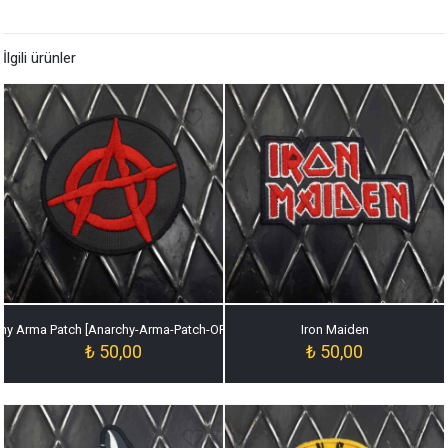
İlgili ürünler
hy Arma Patch [Anarchy-Arma-Patch-ORJ-020]
Iron Maiden
₺
50,00
₺
50,00