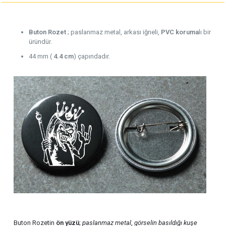
Buton Rozet
; paslanmaz metal, arkası iğneli,
PVC koruma
lı bir
üründür.
44 mm (
4.4 cm
) çapındadır.
Buton Rozetin
ön yüzü
;
paslanmaz metal
,
görselin basıldığı kuşe