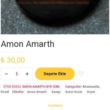
Amon Amarth
₺
30,00
Amon
Sepete Ekle
Amarth
adet
STOK KODU:
AMON-AMARTH-BYR-0086
Kategoriler:
Aksesuarlar
,
Rozet
Etiketler:
Amon Amarth
Badge
Buton Rozet
Rozet
Açıklama