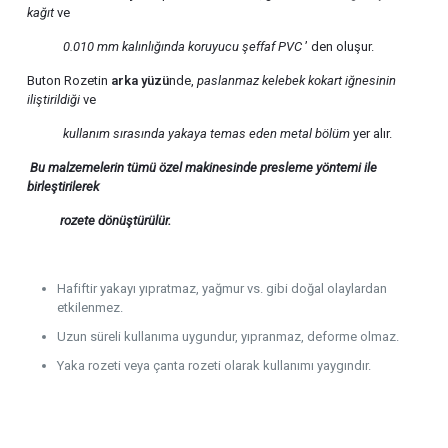
kağıt
ve
0.010 mm kalınlığında
koruyucu şeffaf PVC
’ den oluşur.
Buton Rozetin
arka yüzü
nde,
paslanmaz kelebek kokart iğnesinin
iliştirildiği
ve
kullanım sırasında yakaya temas eden metal bölüm
yer alır.
Bu malzemelerin tümü özel makinesinde presleme yöntemi ile
birleştirilerek
rozete
dönüştürülür.
Hafiftir yakayı yıpratmaz, yağmur vs. gibi doğal olaylardan
etkilenmez.
Uzun süreli kullanıma uygundur, yıpranmaz, deforme olmaz.
Yaka rozeti veya çanta rozeti olarak kullanımı yaygındır.