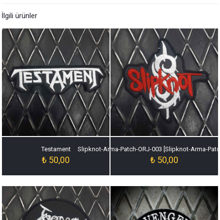
İlgili ürünler
Testament
Slipknot-Arma-Patch-ORJ-003 [Slipknot-Arma-Pat
₺
50,00
₺
50,00