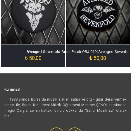
Avenged-Sevenfold-Arma-Patch-ORJ-019 [Avenged-Sevenfol
Venom
₺
50,00
₺
50,00
Kurumsal
1988 yılında Bursa’da müzik aletleri satışı ve org - gitar dersi vermek
amacı ile, Bursa Kız Lisesi Müzik Öğretmeni Mehmet ŞENOL tarafından
İnegöl Çarşısı zemin kattaki 5 nolu dükkanda "Şenol Müzik Evi” olarak
hiz...
Devamı...