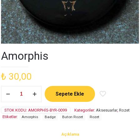
Amorphis
₺
30,00
Amorphis
Sepete Ekle
adet
STOK KODU:
AMORPHIS-BYR-0099
Kategoriler:
Aksesuarlar
,
Rozet
Etiketler:
Amorphis
Badge
Buton Rozet
Rozet
Açıklama