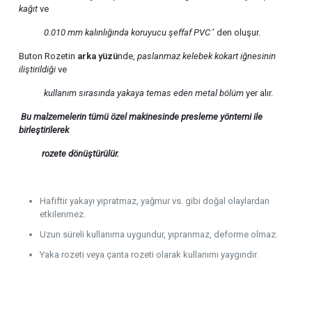
kağıt
ve
0.010 mm kalınlığında
koruyucu şeffaf PVC
’ den oluşur.
Buton Rozetin
arka yüzü
nde,
paslanmaz kelebek kokart iğnesinin
iliştirildiği
ve
kullanım sırasında yakaya temas eden metal bölüm
yer alır.
Bu malzemelerin tümü özel makinesinde presleme yöntemi ile
birleştirilerek
rozete
dönüştürülür.
Hafiftir yakayı yıpratmaz, yağmur vs. gibi doğal olaylardan
etkilenmez.
Uzun süreli kullanıma uygundur, yıpranmaz, deforme olmaz.
Yaka rozeti veya çanta rozeti olarak kullanımı yaygındır.