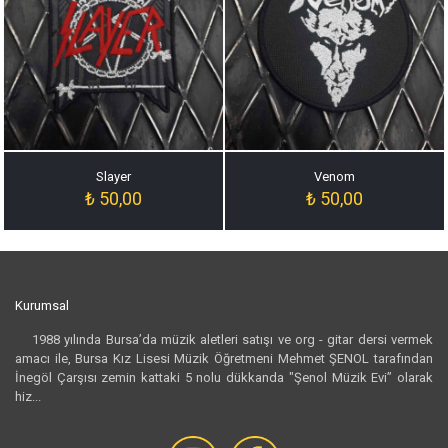
Slayer
Venom
₺
50,00
₺
50,00
Kurumsal
1988 yılında Bursa’da müzik aletleri satışı ve org - gitar dersi vermek
amacı ile, Bursa Kız Lisesi Müzik Öğretmeni Mehmet ŞENOL tarafından
İnegöl Çarşısı zemin kattaki 5 nolu dükkanda "Şenol Müzik Evi” olarak
hiz...
Devamı...