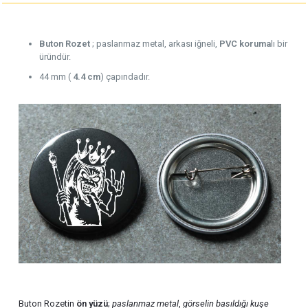
Buton Rozet
; paslanmaz metal, arkası iğneli,
PVC koruma
lı bir
üründür.
44 mm (
4.4 cm
) çapındadır.
Buton Rozetin
ön yüzü
;
paslanmaz metal
,
görselin basıldığı kuşe