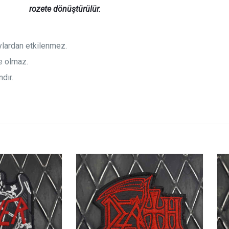
rozete
dönüştürülür.
aylardan etkilenmez.
e olmaz.
dır.