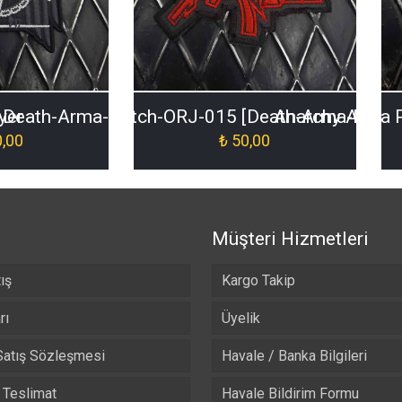
yer
Death-Arma-Patch-ORJ-015 [Death-Arma-Patch
Anarchy Arma 
,00
₺
50,00
Müşteri Hizmetleri
ış
Kargo Takip
rı
Üyelik
Satış Sözleşmesi
Havale / Banka Bilgileri
Teslimat
Havale Bildirim Formu