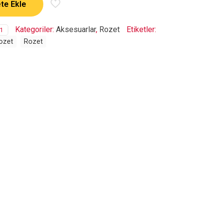
te Ekle
Kategoriler:
Aksesuarlar
,
Rozet
Etiketler:
1
ozet
Rozet