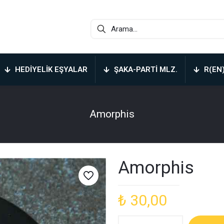
HEDIYELIK EŞYALAR
ŞAKA-PARTI MLZ.
R(EN
Amorphis
Amorphis
₺
30,00
Amorphis