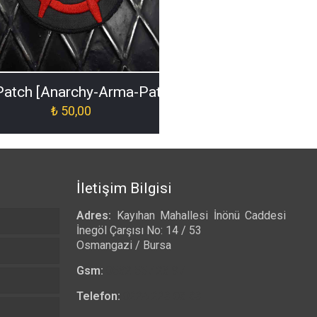
-ORJ-015]
Patch [Anarchy-Arma-Patch-ORJ-020]
₺
50,00
İletişim Bilgisi
Adres:
Kayıhan Mahallesi İnönü Caddesi
İnegöl Çarşısı No: 14 / 53
Osmangazi / Bursa
Gsm:
0532 557 23 97
Telefon:
0224 223 03 33