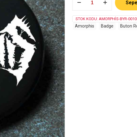
Sepe
adet
STOK KODU:
AMORPHIS-BYR-0010
Amorphis
Badge
Buton R