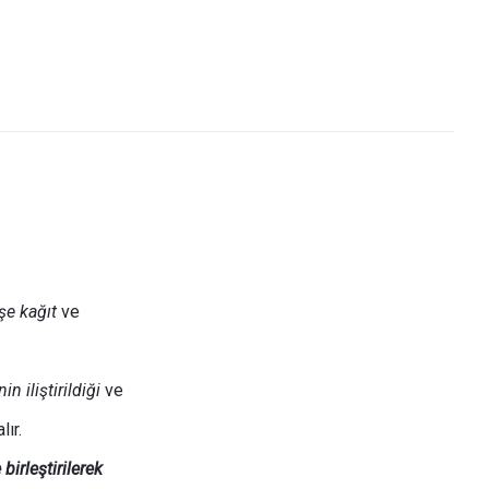
şe kağıt
ve
 iliştirildiği
ve
lır.
irleştirilerek