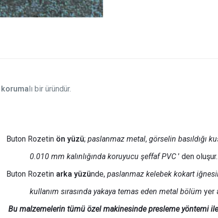
 koruma
lı bir üründür.
Buton Rozetin
ön yüzü
;
paslanmaz metal
,
görselin basıldığı ku
0.010 mm kalınlığında
koruyucu şeffaf PVC
’ den oluşur.
Buton Rozetin
arka yüzü
nde,
paslanmaz kelebek kokart iğnesinin
kullanım sırasında yakaya temas eden metal bölüm
yer a
Bu malzemelerin tümü özel makinesinde presleme yöntemi ile b