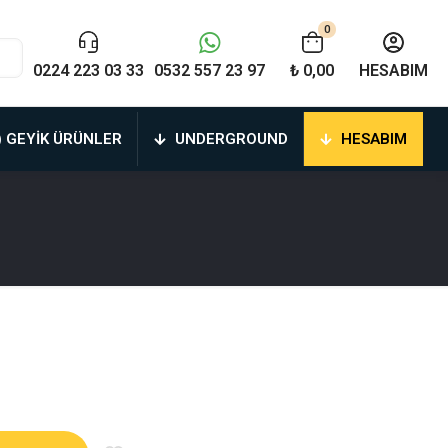
0
0224 223 03 33
0532 557 23 97
₺ 0,00
HESABIM
) GEYIK ÜRÜNLER
UNDERGROUND
HESABIM