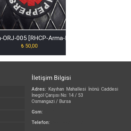
-ORJ-005 [RHCP-Arma-Patch-ORJ-005]
₺
50,00
İletişim Bilgisi
Adres:
Kayıhan Mahallesi İnönü Caddesi
İnegöl Çarşısı No: 14 / 53
Osmangazi / Bursa
Gsm:
0532 557 23 97
Telefon:
0224 223 03 33