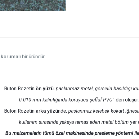
 koruma
lı bir üründür.
Buton Rozetin
ön yüzü
;
paslanmaz metal
,
görselin basıldığı ku
0.010 mm kalınlığında
koruyucu şeffaf PVC
’ den oluşur.
Buton Rozetin
arka yüzü
nde,
paslanmaz kelebek kokart iğnesinin
kullanım sırasında yakaya temas eden metal bölüm
yer a
Bu malzemelerin tümü özel makinesinde presleme yöntemi ile b