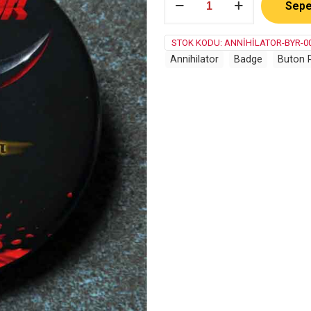
Sepe
adet
STOK KODU:
ANNIHILATOR-BYR-0
Annihilator
Badge
Buton 