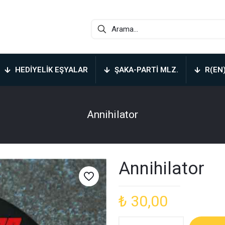
HEDIYELIK EŞYALAR
ŞAKA-PARTI MLZ.
R(EN
Annihilator
Annihilator
₺
30,00
Annihilator