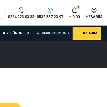
0
0224 223 03 33
0532 557 23 97
₺ 0,00
HESABIM
) GEYIK ÜRÜNLER
UNDERGROUND
HESABIM