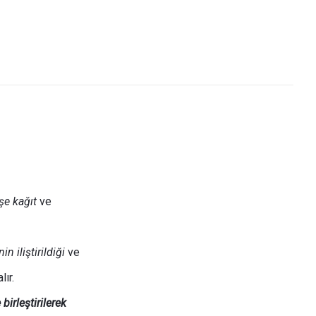
şe kağıt
ve
 iliştirildiği
ve
lır.
irleştirilerek