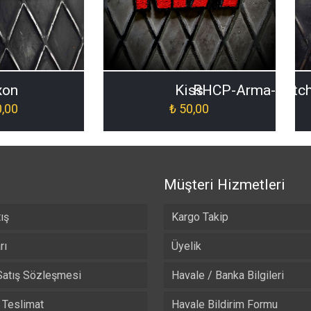
xon
Kiss
RHCP-Arma-Patch
,00
₺
50,00
Müşteri Hizmetleri
ış
Kargo Takip
rı
Üyelik
Satış Sözleşmesi
Havale / Banka Bilgileri
Teslimat
Havale Bildirim Formu