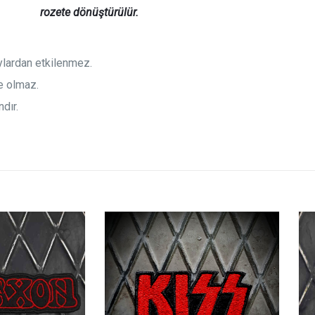
rozete
dönüştürülür.
aylardan etkilenmez.
e olmaz.
dır.