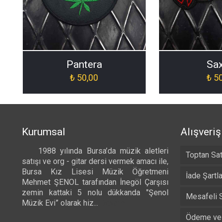
Pantera
Sa
₺
50,00
₺
50
Kurumsal
Alışveriş
1988 yılında Bursa’da müzik aletleri
Toptan Sat
satışı ve org - gitar dersi vermek amacı ile,
Bursa Kız Lisesi Müzik Öğretmeni
İade Şartla
Mehmet ŞENOL tarafından İnegöl Çarşısı
zemin kattaki 5 nolu dükkanda "Şenol
Mesafeli 
Müzik Evi” olarak hiz...
Devamı...
Ödeme ve 