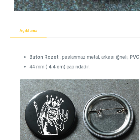
Açıklama
Buton Rozet
; paslanmaz metal, arkası iğneli,
PVC
44 mm (
4.4 cm
) çapındadır.