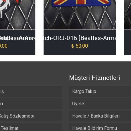
[Slipknot-Arma-Patch-ORJ-003]
eatles-Arma-Patch-ORJ-016 [Beatles-Arma-Pat
,00
₺
50,00
Müşteri Hizmetleri
ış
Kargo Takip
rı
Üyelik
Satış Sözleşmesi
Havale / Banka Bilgileri
Teslimat
Havale Bildirim Formu