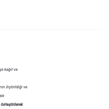
şe kağıt
ve
 iliştirildiği
ve
lır.
irleştirilerek