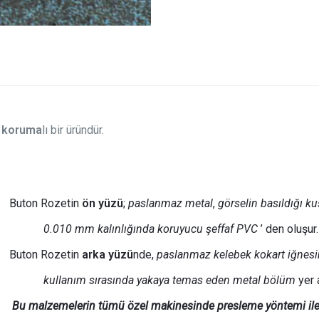
 koruma
lı bir üründür.
Buton Rozetin
ön yüzü
;
paslanmaz metal
,
görselin basıldığı ku
0.010 mm kalınlığında
koruyucu şeffaf PVC
’ den oluşur.
Buton Rozetin
arka yüzü
nde,
paslanmaz kelebek kokart iğnesinin
kullanım sırasında yakaya temas eden metal bölüm
yer a
Bu malzemelerin tümü özel makinesinde presleme yöntemi ile b