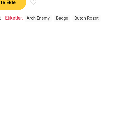
te Ekle
t
Etiketler:
Arch Enemy
Badge
Buton Rozet