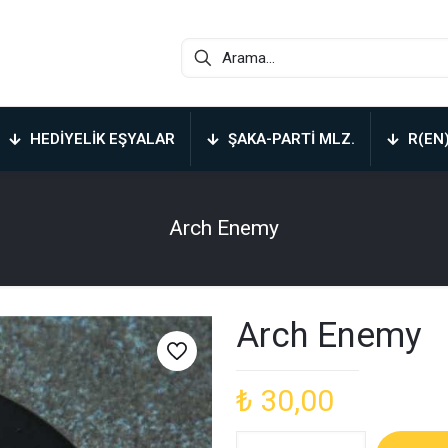
HEDIYELIK EŞYALAR
ŞAKA-PARTI MLZ.
R(EN
Arch Enemy
Arch Enemy
₺
30,00
Arch