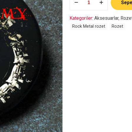
Sepe
Enemy
adet
Kategoriler:
Aksesuarlar
,
Roze
Rock Metal rozet
Rozet