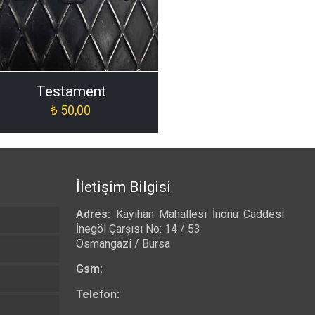
ch-ORJ-016]
Testament
₺
50,00
İletişim Bilgisi
Adres:
Kayıhan Mahallesi İnönü Caddesi
İnegöl Çarşısı No: 14 / 53
Osmangazi / Bursa
Gsm:
0532 557 23 97
Telefon:
0224 223 03 33