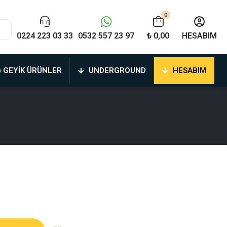
0
0224 223 03 33
0532 557 23 97
₺ 0,00
HESABIM
) GEYIK ÜRÜNLER
UNDERGROUND
HESABIM