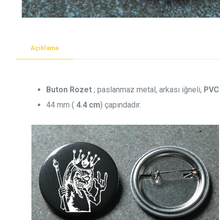
Açıklama
Buton Rozet
; paslanmaz metal, arkası iğneli,
PVC
44 mm (
4.4 cm
) çapındadır.