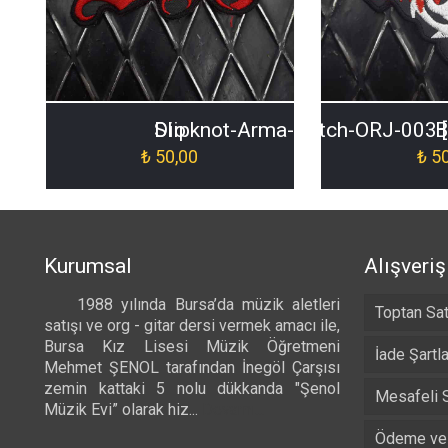
Dio
Slipknot-Arma-Patch-ORJ-003 
B
₺
50,00
₺
50
Kurumsal
Alışveriş
1988 yılında Bursa’da müzik aletleri
Toptan Sat
satışı ve org - gitar dersi vermek amacı ile,
Bursa Kız Lisesi Müzik Öğretmeni
İade Şartla
Mehmet ŞENOL tarafından İnegöl Çarşısı
zemin kattaki 5 nolu dükkanda "Şenol
Mesafeli 
Müzik Evi” olarak hiz...
Devamı...
Ödeme ve 