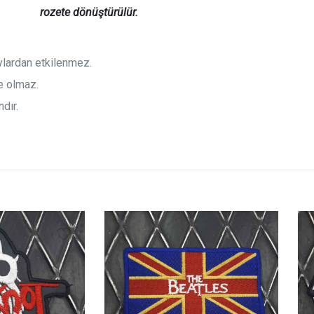
rozete
dönüştürülür.
aylardan etkilenmez.
e olmaz.
dır.