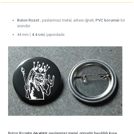
Buton Rozet
; paslanmaz metal, arkası iğneli,
PVC koruma
lı bir
üründür.
44 mm (
4.4 cm
) çapındadır.
Buton Rozetin
ön yüzü
;
paslanmaz metal
,
görselin basıldığı kuşe