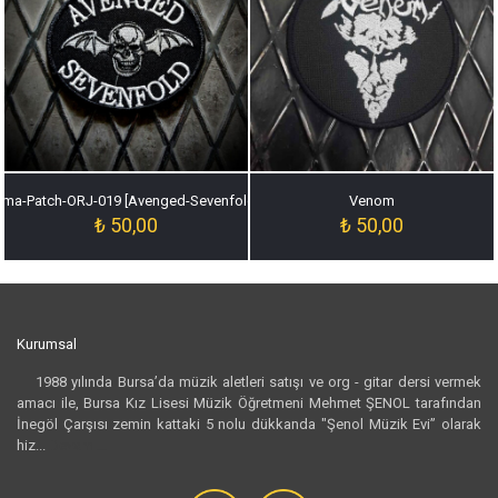
ma-Patch-ORJ-019 [Avenged-Sevenfold-Arma-Patch-ORJ-019]
Venom
₺
50,00
₺
50,00
Kurumsal
1988 yılında Bursa’da müzik aletleri satışı ve org - gitar dersi vermek
amacı ile, Bursa Kız Lisesi Müzik Öğretmeni Mehmet ŞENOL tarafından
İnegöl Çarşısı zemin kattaki 5 nolu dükkanda "Şenol Müzik Evi” olarak
hiz...
Devamı...