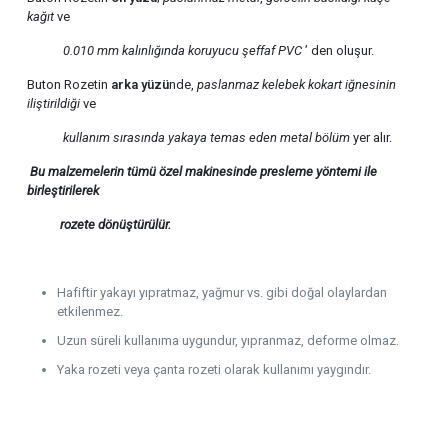
kağıt
ve
0.010 mm kalınlığında
koruyucu şeffaf PVC
’ den oluşur.
Buton Rozetin
arka yüzü
nde,
paslanmaz kelebek kokart iğnesinin
iliştirildiği
ve
kullanım sırasında yakaya temas eden metal bölüm
yer alır.
Bu malzemelerin tümü özel makinesinde presleme yöntemi ile
birleştirilerek
rozete
dönüştürülür.
Hafiftir yakayı yıpratmaz, yağmur vs. gibi doğal olaylardan
etkilenmez.
Uzun süreli kullanıma uygundur, yıpranmaz, deforme olmaz.
Yaka rozeti veya çanta rozeti olarak kullanımı yaygındır.