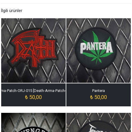
İlgili ürünler
rma-Patch-ORJ-015 [Death-Arma-Patch-ORJ-015]
Pantera
₺
50,00
₺
50,00