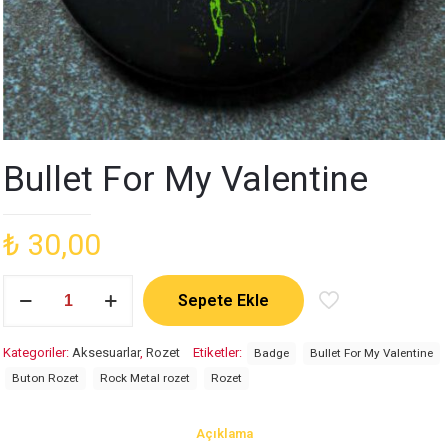
Bullet For My Valentine
₺
30,00
Bullet
Sepete Ekle
For
My
Valentine
Kategoriler:
Aksesuarlar
,
Rozet
Etiketler:
Badge
Bullet For My Valentine
adet
Buton Rozet
Rock Metal rozet
Rozet
Açıklama