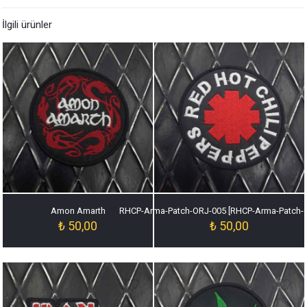
İlgili ürünler
Amon Amarth
RHCP-Arma-Patch-ORJ-005 [RHCP-Arma-Patch-
₺
50,00
₺
50,00