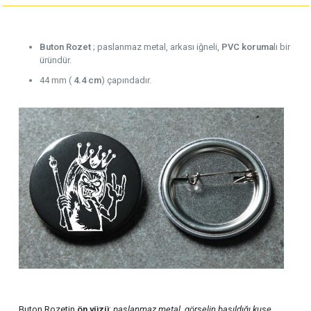
Buton Rozet
; paslanmaz metal, arkası iğneli,
PVC koruma
lı bir
üründür.
44 mm (
4.4 cm
) çapındadır.
Buton Rozetin
ön yüzü
;
paslanmaz metal
,
görselin basıldığı kuşe