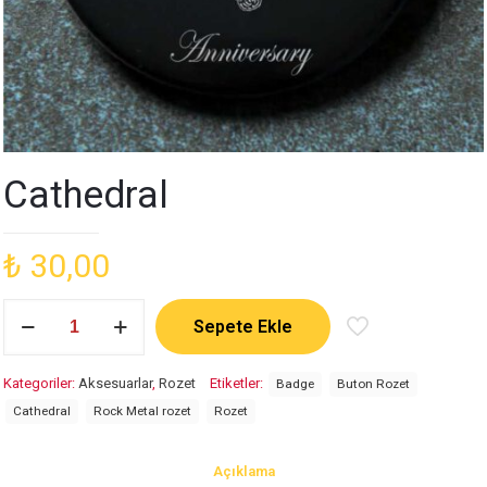
Cathedral
₺
30,00
Cathedral
Sepete Ekle
adet
Kategoriler:
Aksesuarlar
,
Rozet
Etiketler:
Badge
Buton Rozet
Cathedral
Rock Metal rozet
Rozet
Açıklama