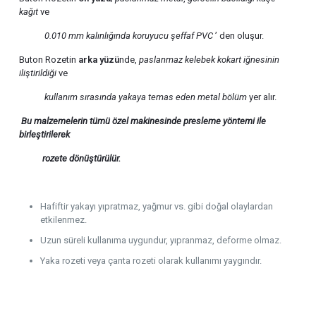
kağıt
ve
0.010 mm kalınlığında
koruyucu şeffaf PVC
’ den oluşur.
Buton Rozetin
arka yüzü
nde,
paslanmaz kelebek kokart iğnesinin
iliştirildiği
ve
kullanım sırasında yakaya temas eden metal bölüm
yer alır.
Bu malzemelerin tümü özel makinesinde presleme yöntemi ile
birleştirilerek
rozete
dönüştürülür.
Hafiftir yakayı yıpratmaz, yağmur vs. gibi doğal olaylardan
etkilenmez.
Uzun süreli kullanıma uygundur, yıpranmaz, deforme olmaz.
Yaka rozeti veya çanta rozeti olarak kullanımı yaygındır.