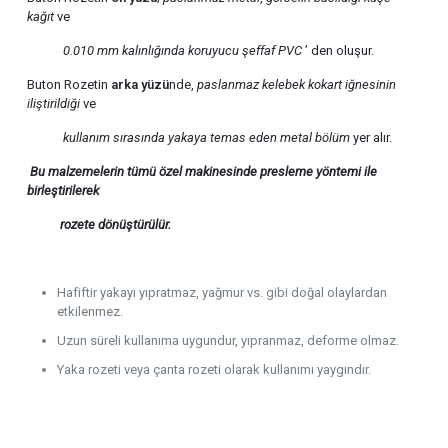
kağıt
ve
0.010 mm kalınlığında
koruyucu şeffaf PVC
’ den oluşur.
Buton Rozetin
arka yüzü
nde,
paslanmaz kelebek kokart iğnesinin
iliştirildiği
ve
kullanım sırasında yakaya temas eden metal bölüm
yer alır.
Bu malzemelerin tümü özel makinesinde presleme yöntemi ile
birleştirilerek
rozete
dönüştürülür.
Hafiftir yakayı yıpratmaz, yağmur vs. gibi doğal olaylardan
etkilenmez.
Uzun süreli kullanıma uygundur, yıpranmaz, deforme olmaz.
Yaka rozeti veya çanta rozeti olarak kullanımı yaygındır.