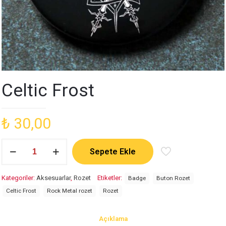
Celtic Frost
₺
30,00
Celtic
Sepete Ekle
Frost
adet
Kategoriler:
Aksesuarlar
,
Rozet
Etiketler:
Badge
Buton Rozet
Celtic Frost
Rock Metal rozet
Rozet
Açıklama