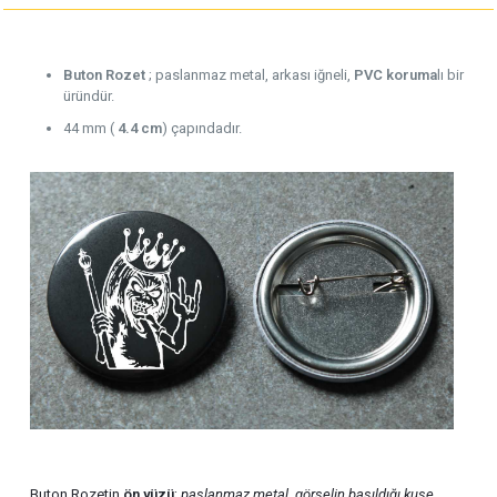
Buton Rozet
; paslanmaz metal, arkası iğneli,
PVC koruma
lı bir
üründür.
44 mm (
4.4 cm
) çapındadır.
Buton Rozetin
ön yüzü
;
paslanmaz metal
,
görselin basıldığı kuşe