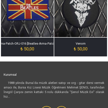
rma-Patch-ORJ-016 [Beatles-Arma-Patch-ORJ-016]
Venom
₺
50,00
₺
50,00
Kurumsal
1988 yılında Bursa’da müzik aletleri satışı ve org - gitar dersi vermek
amacı ile, Bursa Kız Lisesi Müzik Öğretmeni Mehmet ŞENOL tarafından
İnegöl Çarşısı zemin kattaki 5 nolu dükkanda "Şenol Müzik Evi” olarak
hiz...
Devamı...