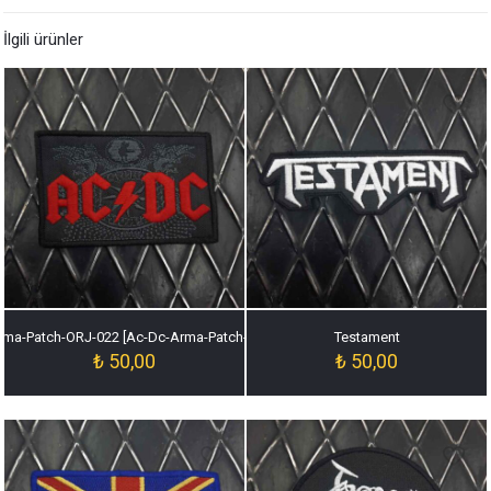
İlgili ürünler
rma-Patch-ORJ-022 [Ac-Dc-Arma-Patch-ORJ-022]
Testament
₺
50,00
₺
50,00