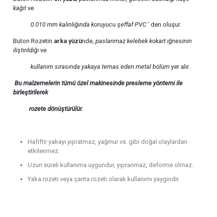
kağıt
ve
0.010 mm kalınlığında
koruyucu şeffaf PVC
’ den oluşur.
Buton Rozetin
arka yüzü
nde,
paslanmaz kelebek kokart iğnesinin
iliştirildiği
ve
kullanım sırasında yakaya temas eden metal bölüm
yer alır.
Bu malzemelerin tümü özel makinesinde presleme yöntemi ile
birleştirilerek
rozete
dönüştürülür.
Hafiftir yakayı yıpratmaz, yağmur vs. gibi doğal olaylardan
etkilenmez.
Uzun süreli kullanıma uygundur, yıpranmaz, deforme olmaz.
Yaka rozeti veya çanta rozeti olarak kullanımı yaygındır.