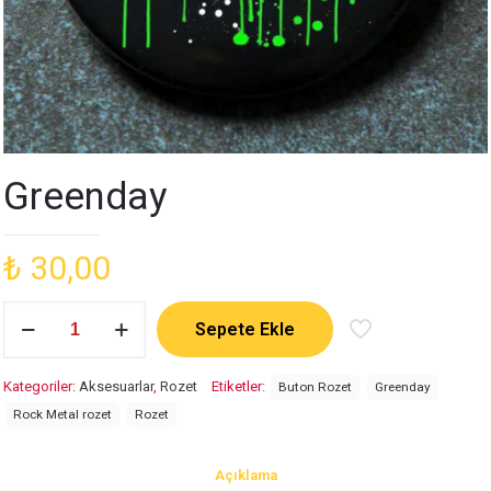
Greenday
₺
30,00
Greenday
Sepete Ekle
adet
Kategoriler:
Aksesuarlar
,
Rozet
Etiketler:
Buton Rozet
Greenday
Rock Metal rozet
Rozet
Açıklama