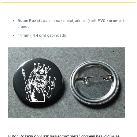
Buton Rozet
; paslanmaz metal, arkası iğneli,
PVC koruma
lı bir
üründür.
44 mm (
4.4 cm
) çapındadır.
Buton Rozetin
ön yüzü
;
paslanmaz metal
,
görselin basıldığı kuşe