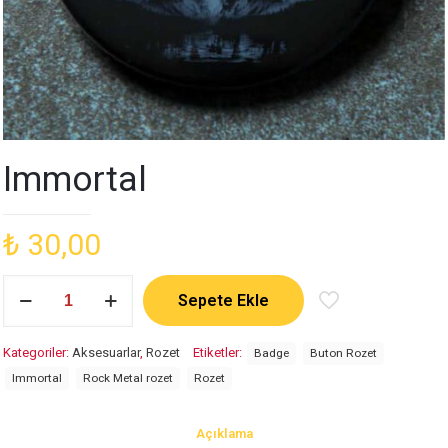
Immortal
₺
30,00
Immortal
Sepete Ekle
adet
Kategoriler:
Aksesuarlar
,
Rozet
Etiketler:
Badge
Buton Rozet
Immortal
Rock Metal rozet
Rozet
Açıklama