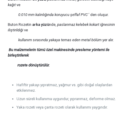
kağıt
ve
0.010 mm kalınlığında
koruyucu şeffaf PVC
’ den oluşur.
Buton Rozetin
arka yüzü
nde,
paslanmaz kelebek kokart iğnesinin
iliştirildiği
ve
kullanım sırasında yakaya temas eden metal bölüm
yer alır.
Bu malzemelerin tümü özel makinesinde presleme yöntemi ile
birleştirilerek
rozete
dönüştürülür.
Hafiftir yakayı yıpratmaz, yağmur vs. gibi doğal olaylardan
etkilenmez.
Uzun süreli kullanıma uygundur, yıpranmaz, deforme olmaz.
Yaka rozeti veya çanta rozeti olarak kullanımı yaygındır.