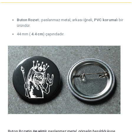
Buton Rozet
; paslanmaz metal, arkası iğneli,
PVC koruma
lı bir
üründür.
44 mm (
4.4 cm
) çapındadır.
Buton Rozetin
ön yüzü
;
paslanmaz metal
,
görselin basıldığı kuşe