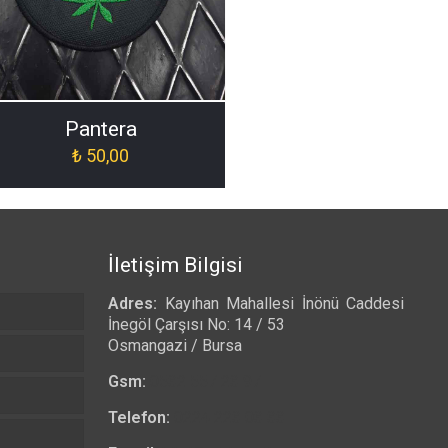
]
Pantera
₺
50,00
İletişim Bilgisi
Adres:
Kayıhan Mahallesi İnönü Caddesi
İnegöl Çarşısı No: 14 / 53
Osmangazi / Bursa
Gsm:
0532 557 23 97
Telefon:
0224 223 03 33