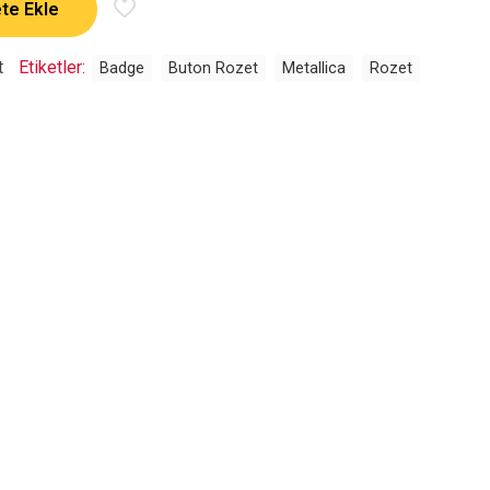
te Ekle
t
Etiketler:
Badge
Buton Rozet
Metallica
Rozet