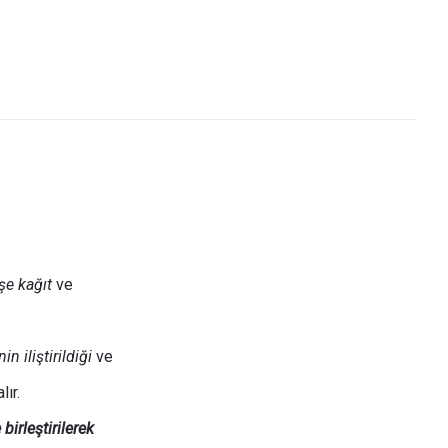
şe kağıt
ve
 iliştirildiği
ve
lır.
irleştirilerek