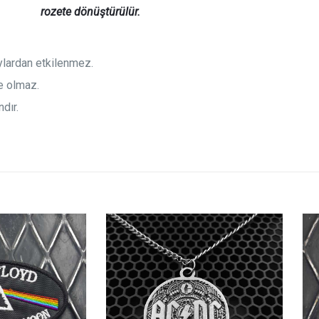
rozete
dönüştürülür.
aylardan etkilenmez.
e olmaz.
dır.