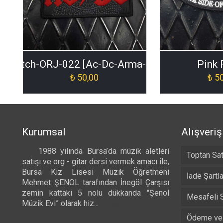
a-Patch-ORJ-022 [Ac-Dc-Arma-Patch-ORJ-022]
Pink 
₺
50,00
₺
50
Kurumsal
Alışveriş
1988 yılında Bursa’da müzik aletleri
Toptan Sat
satışı ve org - gitar dersi vermek amacı ile,
Bursa Kız Lisesi Müzik Öğretmeni
İade Şartla
Mehmet ŞENOL tarafından İnegöl Çarşısı
zemin kattaki 5 nolu dükkanda "Şenol
Mesafeli 
Müzik Evi” olarak hiz...
Devamı...
Ödeme ve 