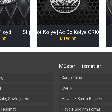
Floyd
Slipknot Kolye [Ac Dc Kolye ORKO-035
,00
₺
150,00
Müşteri Hizmetleri
ış
Kargo Takip
rı
Üyelik
Satış Sözleşmesi
Havale / Banka Bilgileri
Teslimat
Havale Bildirim Formu