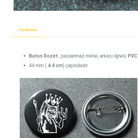
Açıklama
Buton Rozet
; paslanmaz metal, arkası iğneli,
PVC
44 mm (
4.4 cm
) çapındadır.