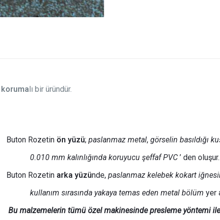
 koruma
lı bir üründür.
Buton Rozetin
ön yüzü
;
paslanmaz metal
,
görselin basıldığı ku
0.010 mm kalınlığında
koruyucu şeffaf PVC
’ den oluşur.
Buton Rozetin
arka yüzü
nde,
paslanmaz kelebek kokart iğnesinin
kullanım sırasında yakaya temas eden metal bölüm
yer a
Bu malzemelerin tümü özel makinesinde presleme yöntemi ile b