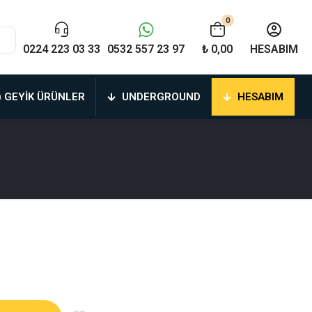
0
0224 223 03 33
0532 557 23 97
₺ 0,00
HESABIM
) GEYIK ÜRÜNLER
UNDERGROUND
HESABIM