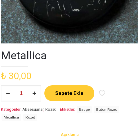
Metallica
₺
30,00
Metallica
Sepete Ekle
adet
Kategoriler:
Aksesuarlar
,
Rozet
Etiketler:
Badge
Buton Rozet
Metallica
Rozet
Açıklama