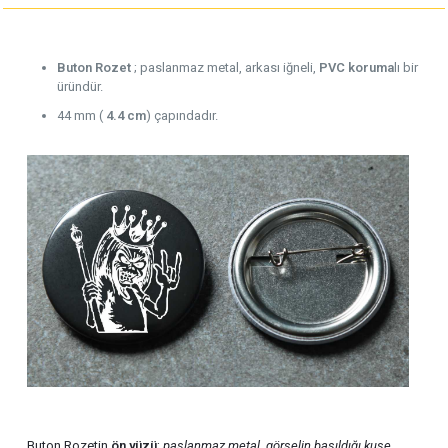
Buton Rozet
; paslanmaz metal, arkası iğneli,
PVC koruma
lı bir
üründür.
44 mm (
4.4 cm
) çapındadır.
Buton Rozetin
ön yüzü
;
paslanmaz metal
,
görselin basıldığı kuşe