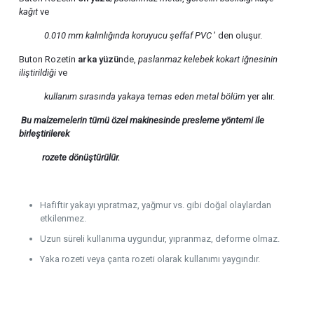
kağıt
ve
0.010 mm kalınlığında
koruyucu şeffaf PVC
’ den oluşur.
Buton Rozetin
arka yüzü
nde,
paslanmaz kelebek kokart iğnesinin
iliştirildiği
ve
kullanım sırasında yakaya temas eden metal bölüm
yer alır.
Bu malzemelerin tümü özel makinesinde presleme yöntemi ile
birleştirilerek
rozete
dönüştürülür.
Hafiftir yakayı yıpratmaz, yağmur vs. gibi doğal olaylardan
etkilenmez.
Uzun süreli kullanıma uygundur, yıpranmaz, deforme olmaz.
Yaka rozeti veya çanta rozeti olarak kullanımı yaygındır.