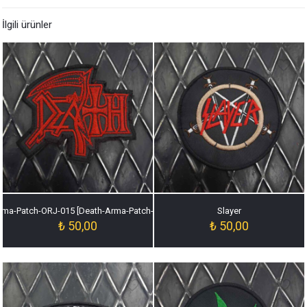
İlgili ürünler
rma-Patch-ORJ-015 [Death-Arma-Patch-ORJ-015]
Slayer
₺
50,00
₺
50,00