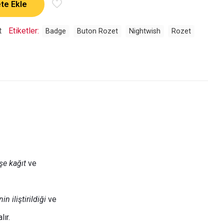
te Ekle
t
Etiketler:
Badge
Buton Rozet
Nightwish
Rozet
şe kağıt
ve
 iliştirildiği
ve
lır.