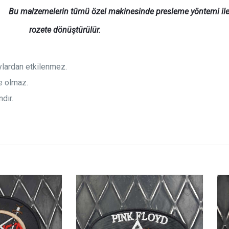
Bu malzemelerin tümü özel makinesinde presleme yöntemi ile b
rozete
dönüştürülür.
aylardan etkilenmez.
e olmaz.
dır.