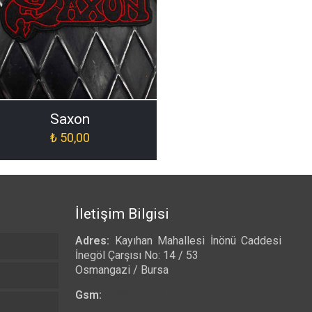
Saxon
₺
50,00
İletişim Bilgisi
Adres:
Kayıhan Mahallesi İnönü Caddesi
İnegöl Çarşısı No: 14 / 53
Osmangazi / Bursa
Gsm:
0532 557 23 97