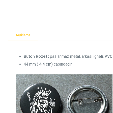
Açıklama
Buton Rozet
; paslanmaz metal, arkası iğneli,
PVC
44 mm (
4.4 cm
) çapındadır.