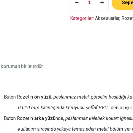
Sepe
adet
Kategoriler:
Aksesuarlar
,
Roze
 koruma
lı bir üründür.
Buton Rozetin
ön yüzü
;
paslanmaz metal
,
görselin basıldığı ku
0.010 mm kalınlığında
koruyucu şeffaf PVC
’ den oluşur.
Buton Rozetin
arka yüzü
nde,
paslanmaz kelebek kokart iğnesinin
kullanım sırasında yakaya temas eden metal bölüm
yer a