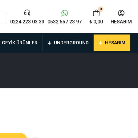
0
0224 223 03 33
0532 557 23 97
₺ 0,00
HESABIM
) GEYIK ÜRÜNLER
UNDERGROUND
HESABIM