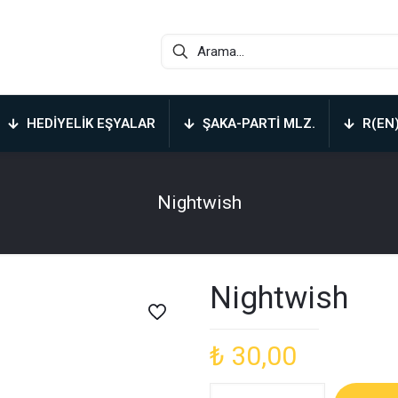
HEDIYELIK EŞYALAR
ŞAKA-PARTI MLZ.
R(EN
Nightwish
Nightwish
₺
30,00
Nightwish