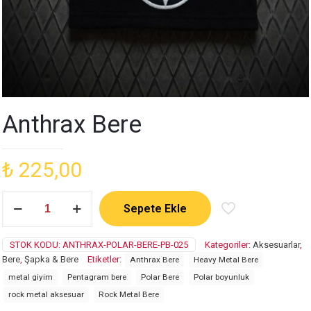
Anthrax Bere
₺
225,00
Anthrax
Sepete Ekle
Bere
adet
STOK KODU:
ANTHRAX-POLAR-BERE-PB-025
Kategoriler:
Aksesuarlar
,
Bere
,
Şapka & Bere
Etiketler:
Anthrax Bere
Heavy Metal Bere
metal giyim
Pentagram bere
Polar Bere
Polar boyunluk
rock metal aksesuar
Rock Metal Bere