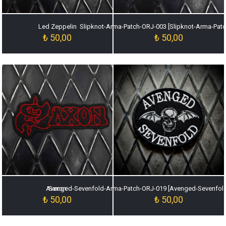
Led Zeppelin
Slipknot-Arma-Patch-ORJ-003 [Slipknot-Arma-Pat
₺
50,00
₺
50,00
Avenged-Sevenfold-Arma-Patch-ORJ-019 [Avenged-Sevenfol
Saxon
₺
50,00
₺
50,00