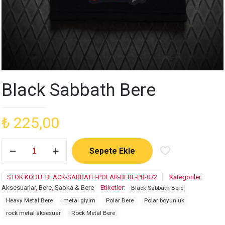
Black Sabbath Bere
₺
225,00
Black
Sepete Ekle
Sabbath
Bere
adet
STOK KODU:
BLACK-SABBATH-POLAR-BERE-PB-072
Kategoriler:
Aksesuarlar
,
Bere
,
Şapka & Bere
Etiketler:
Black Sabbath Bere
Heavy Metal Bere
metal giyim
Polar Bere
Polar boyunluk
rock metal aksesuar
Rock Metal Bere