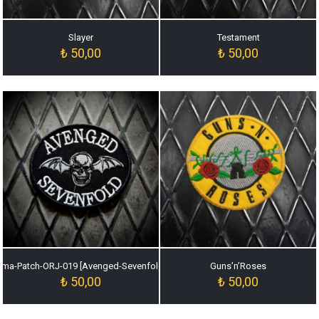
Slayer
Testament
₺
50,00
₺
50,00
ma-Patch-ORJ-019 [Avenged-Sevenfold-Arma-Patch-ORJ-019]
Guns’n’Roses
₺
50,00
₺
50,00