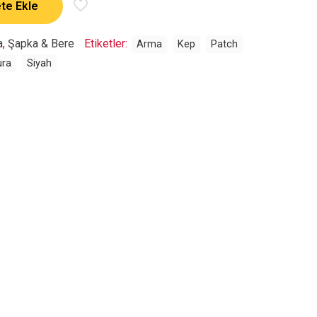
te Ekle
a
,
Şapka & Bere
Etiketler:
Arma
Kep
Patch
ura
Siyah