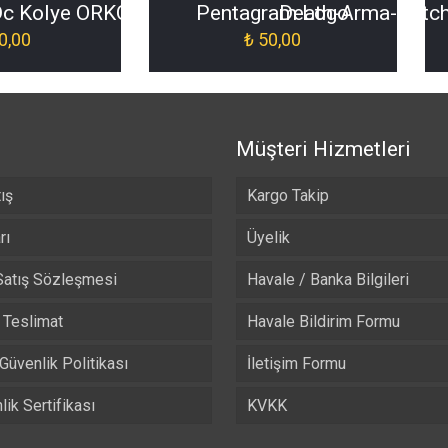
]
 Dc Kolye ORKO-035]
Pentagram Logo
Death-Arma-Patc
0,00
₺
50,00
Müşteri Hizmetleri
ış
Kargo Takip
rı
Üyelik
Satış Sözleşmesi
Havale / Banka Bilgileri
Teslimat
Havale Bildirim Formu
 Güvenlik Politikası
İletişim Formu
ik Sertifikası
KVKK