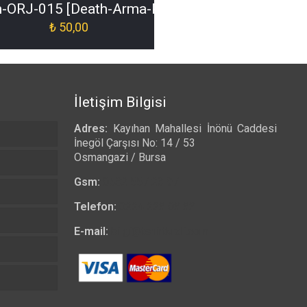
h-ORJ-015 [Death-Arma-Patch-ORJ-015]
₺
50,00
İletişim Bilgisi
Adres:
Kayıhan Mahallesi İnönü Caddesi
İnegöl Çarşısı No: 14 / 53
Osmangazi / Bursa
Gsm:
0532 557 23 97
Telefon:
0224 223 03 33
E-mail:
bilgi@tshirtkrali.com