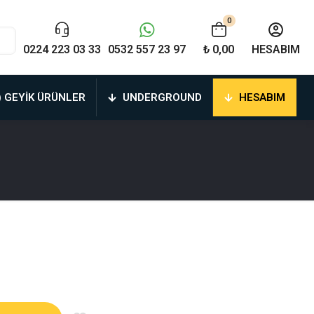
0
0224 223 03 33
0532 557 23 97
₺ 0,00
HESABIM
) GEYIK ÜRÜNLER
UNDERGROUND
HESABIM