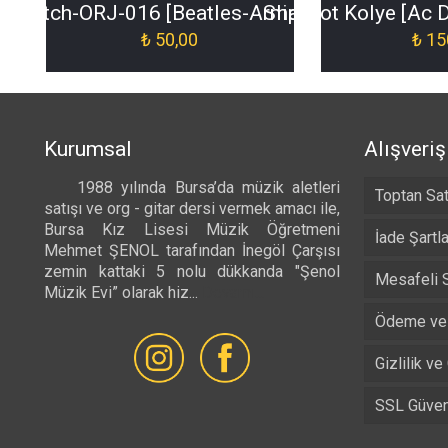
a-Patch-ORJ-016 [Beatles-Arma-Patch-ORJ-016
Slipknot Kolye [Ac
₺
50,00
₺
15
Kurumsal
Alışveriş
1988 yılında Bursa’da müzik aletleri
Toptan Sat
satışı ve org - gitar dersi vermek amacı ile,
Bursa Kız Lisesi Müzik Öğretmeni
İade Şartla
Mehmet ŞENOL tarafından İnegöl Çarşısı
zemin kattaki 5 nolu dükkanda "Şenol
Mesafeli 
Müzik Evi” olarak hiz...
Devamı...
Ödeme ve 
Gizlilik ve
SSL Güvenl