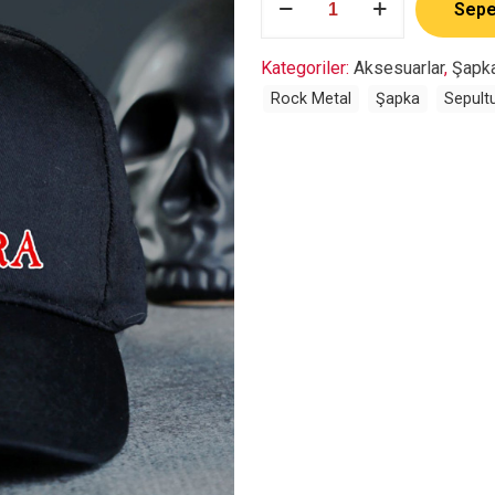
Sepe
adet
Kategoriler:
Aksesuarlar
,
Şapk
Rock Metal
Şapka
Sepult