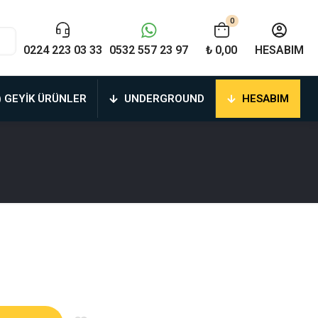
0
0224 223 03 33
0532 557 23 97
₺ 0,00
HESABIM
) GEYIK ÜRÜNLER
UNDERGROUND
HESABIM