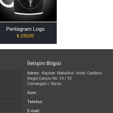
Pentagram Logo
₺
250,00
İletişim Bilgisi
Adres:
Kayıhan Mahallesi İnönü Caddesi
İnegöl Çarşısı No: 14 / 53
Osmangazi / Bursa
Gsm:
0532 557 23 97
Telefon:
0224 223 03 33
E-mail:
bilgi@tshirtkrali.com