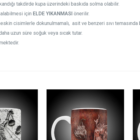
ıkandığı takdirde kupa üzerindeki baskıda solma olabilir.
kalabilmesi için
ELDE YIKANMASI
önerilir.
 keskin cisimlerle dokunulmamalı, asit ve benzeri sıvı temasında 
 daha uzun süre soğuk veya sıcak tutar.
mektedir.