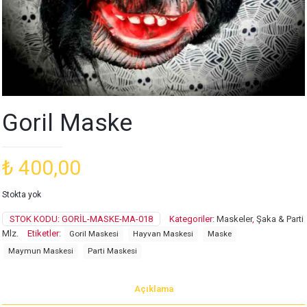
Goril Maske
₺
400,00
Stokta yok
STOK KODU:
GORIL-MASKE-MA-018
Kategoriler:
Maskeler
,
Şaka & Parti
Mlz.
Etiketler:
Goril Maskesi
Hayvan Maskesi
Maske
Maymun Maskesi
Parti Maskesi
Açıklama