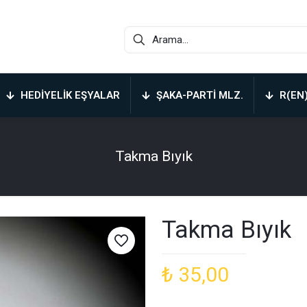
HEDIYELIK EŞYALAR
ŞAKA-PARTI MLZ.
R(EN
Takma Bıyık
Takma Bıyık
₺
35,00