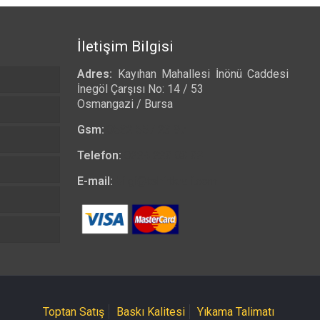
İletişim Bilgisi
Adres:
Kayıhan Mahallesi İnönü Caddesi
İnegöl Çarşısı No: 14 / 53
Osmangazi / Bursa
Gsm:
0532 557 23 97
Telefon:
0224 223 03 33
E-mail:
bilgi@tshirtkrali.com
Toptan Satış
Baskı Kalitesi
Yıkama Talimatı