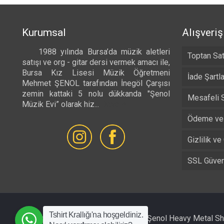
Kurumsal
Alışveriş
1988 yılında Bursa’da müzik aletleri
Toptan Sat
satışı ve org - gitar dersi vermek amacı ile,
Bursa Kız Lisesi Müzik Öğretmeni
İade Şartla
Mehmet ŞENOL tarafından İnegöl Çarşısı
zemin kattaki 5 nolu dükkanda "Şenol
Mesafeli 
Müzik Evi” olarak hiz...
Devamı...
Ödeme ve 
Gizlilik ve
SSL Güvenl
Tshirt Krallığı'na hoşgeldiniz.
All Rights Reserved © 1988 - 2026 Şenol Heavy Metal S