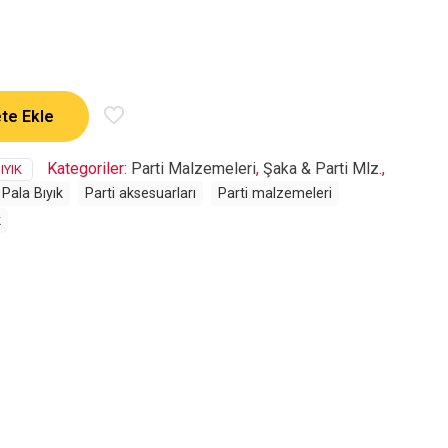
te Ekle
Kategoriler:
Parti Malzemeleri
,
Şaka & Parti Mlz.
,
IYIK
Pala Bıyık
Parti aksesuarları
Parti malzemeleri
k