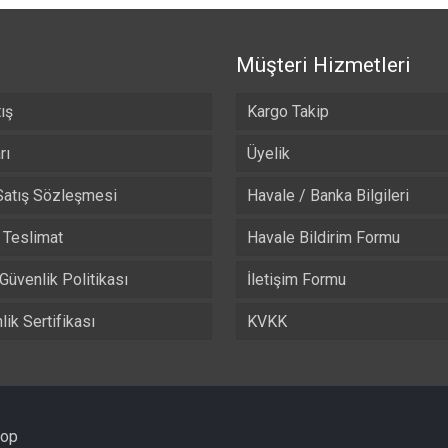
Müşteri Hizmetleri
ış
Kargo Takip
rı
Üyelik
Satış Sözleşmesi
Havale / Banka Bilgileri
Teslimat
Havale Bildirim Formu
 Güvenlik Politikası
İletişim Formu
ik Sertifikası
KVKK
hop