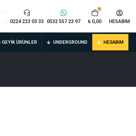
0
0224 223 03 33
0532 557 23 97
₺ 0,00
HESABIM
) GEYIK ÜRÜNLER
UNDERGROUND
HESABIM