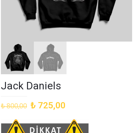
Jack Daniels
Orijinal
Şu
₺
725,00
₺
800,00
fiyat:
andaki
₺ 800,00.
fiyat:
₺ 725,00.