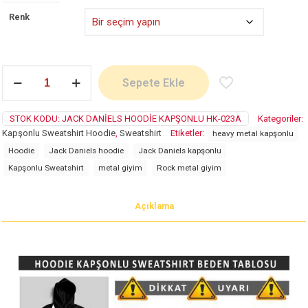
Renk
Jack
Sepete Ekle
Daniels
adet
STOK KODU:
JACK DANIELS HOODIE KAPŞONLU HK-023A
Kategoriler:
Kapşonlu Sweatshirt Hoodie
,
Sweatshirt
Etiketler:
heavy metal kapşonlu
Hoodie
Jack Daniels hoodie
Jack Daniels kapşonlu
Kapşonlu Sweatshirt
metal giyim
Rock metal giyim
Açıklama