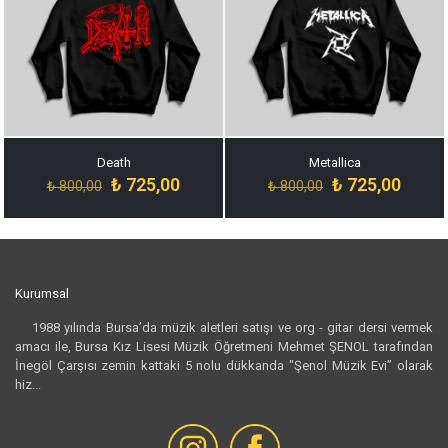
Death
Metallica
Orijinal
Şu
Orijinal
Şu
₺
725,00
₺
725,00
₺
800,00
₺
800,00
fiyat:
andaki
fiyat:
andak
₺ 800,00.
fiyat:
₺ 800,00.
fiyat:
₺ 725,00.
₺ 725,
Kurumsal
1988 yılında Bursa’da müzik aletleri satışı ve org - gitar dersi vermek
amacı ile, Bursa Kız Lisesi Müzik Öğretmeni Mehmet ŞENOL tarafından
İnegöl Çarşısı zemin kattaki 5 nolu dükkanda "Şenol Müzik Evi” olarak
hiz...
Devamı...