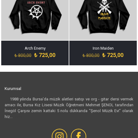
Arch Enemy
Iron Maiden
Orijinal
Şu
Orijinal
Şu
₺
725,00
₺
725,00
₺
800,00
₺
800,00
fiyat:
andaki
fiyat:
andak
₺ 800,00.
fiyat:
₺ 800,00.
fiyat:
₺ 725,00.
₺ 725,
Kurumsal
1988 yılında Bursa’da müzik aletleri satışı ve org - gitar dersi vermek
amacı ile, Bursa Kız Lisesi Müzik Öğretmeni Mehmet ŞENOL tarafından
İnegöl Çarşısı zemin kattaki 5 nolu dükkanda "Şenol Müzik Evi” olarak
hiz...
Devamı...