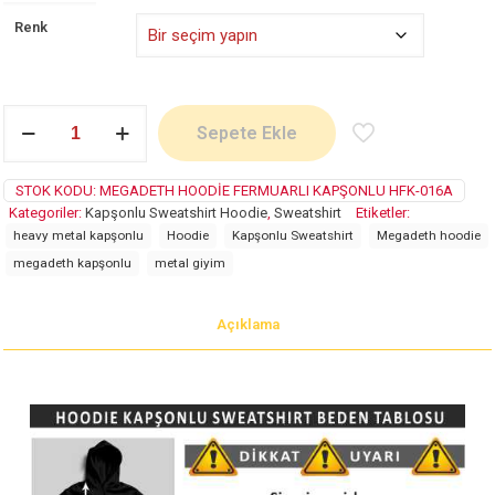
Renk
Megadeth
Sepete Ekle
adet
STOK KODU:
MEGADETH HOODIE FERMUARLI KAPŞONLU HFK-016A
Kategoriler:
Kapşonlu Sweatshirt Hoodie
,
Sweatshirt
Etiketler:
heavy metal kapşonlu
Hoodie
Kapşonlu Sweatshirt
Megadeth hoodie
megadeth kapşonlu
metal giyim
Açıklama