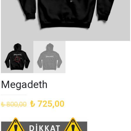
Megadeth
Orijinal
Şu
₺
725,00
₺
800,00
fiyat:
andaki
₺ 800,00.
fiyat:
₺ 725,00.