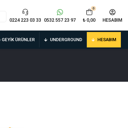
0
0224 223 03 33
0532 557 23 97
₺ 0,00
HESABIM
) GEYIK ÜRÜNLER
UNDERGROUND
HESABIM