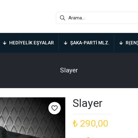
HEDIYELIK EŞYALAR
ŞAKA-PARTI MLZ.
R(EN
Slayer
Slayer
₺
290,00