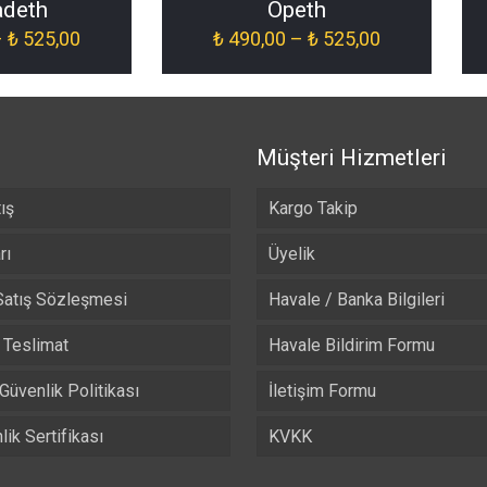
deth
Opeth
Fiyat
Fiyat
–
₺
525,00
₺
490,00
–
₺
525,00
aralığı:
aralığı:
₺ 490,00
₺ 490,00
-
-
₺ 525,00
₺ 525,00
Müşteri Hizmetleri
ış
Kargo Takip
rı
Üyelik
Satış Sözleşmesi
Havale / Banka Bilgileri
Teslimat
Havale Bildirim Formu
 Güvenlik Politikası
İletişim Formu
ik Sertifikası
KVKK