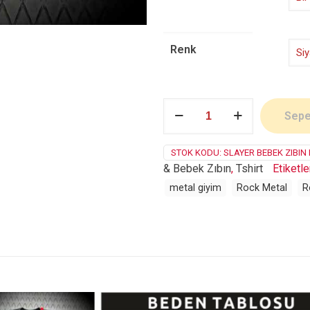
Renk
Slayer
Sepe
adet
STOK KODU:
SLAYER BEBEK ZIBIN 
& Bebek Zıbın
,
Tshirt
Etiketle
metal giyim
Rock Metal
R