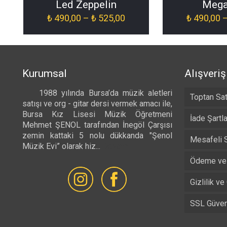
Led Zeppelin
Mega
Fiyat
₺
490,00
–
₺
525,00
₺
490,00
aralığı:
₺ 490,00
-
₺ 525,00
Kurumsal
Alışveriş
1988 yılında Bursa’da müzik aletleri
Toptan Sat
satışı ve org - gitar dersi vermek amacı ile,
Bursa Kız Lisesi Müzik Öğretmeni
İade Şartla
Mehmet ŞENOL tarafından İnegöl Çarşısı
zemin kattaki 5 nolu dükkanda "Şenol
Mesafeli 
Müzik Evi” olarak hiz...
Devamı...
Ödeme ve 
Gizlilik ve
SSL Güvenl