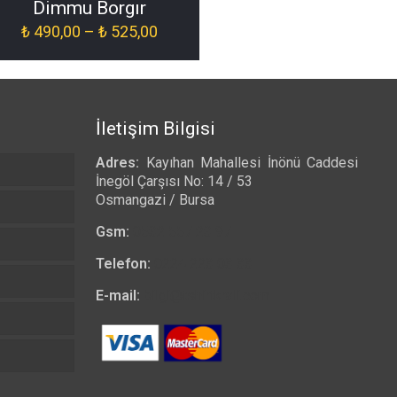
Dimmu Borgır
Fiyat
₺
490,00
–
₺
525,00
aralığı:
₺ 490,00
-
₺ 525,00
İletişim Bilgisi
Adres:
Kayıhan Mahallesi İnönü Caddesi
İnegöl Çarşısı No: 14 / 53
Osmangazi / Bursa
Gsm:
0532 557 23 97
Telefon:
0224 223 03 33
E-mail:
bilgi@tshirtkrali.com