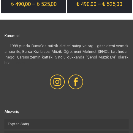
Fiyat
Fiyat
₺
490,00
–
₺
525,00
₺
490,00
–
₺
525,00
aralığı:
aralığ
₺ 490,00
₺ 49
-
-
₺ 525,00
₺ 52
Kurumsal
1988 yılında Bursa’da müzik aletleri satışı ve org - gitar dersi vermek
amacı ile, Bursa Kız Lisesi Müzik Öğretmeni Mehmet ŞENOL tarafından
İnegöl Çarşısı zemin kattaki 5 nolu dükkanda "Şenol Müzik Evi” olarak
hiz...
Devamı...
Alışveriş
Toptan Satış