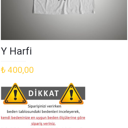
Y Harfi
₺
400,00