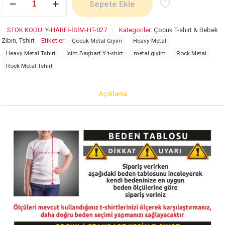
Sepete Ekle
Harfi
adet
STOK KODU:
Y-HARFI-İSIM-HT-027
Kategoriler:
Çocuk T-shirt & Bebek
Zıbın
,
Tshirt
Etiketler:
Çocuk Metal Giyim
Heavy Metal
Heavy Metal Tshirt
İsim Başharf Y t-shirt
metal giyim
Rock Metal
Rock Metal Tshirt
Açıklama