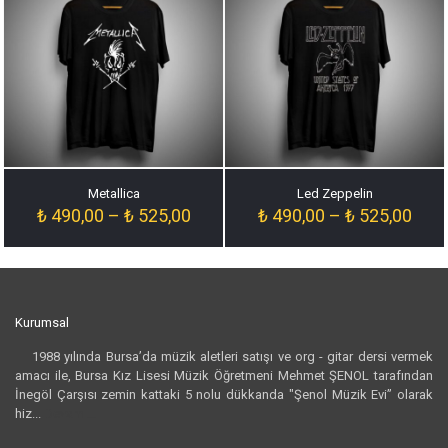
Metallica
Led Zeppelin
Fiyat
Fiyat
₺
490,00
–
₺
525,00
₺
490,00
–
₺
525,00
aralığı:
aralığ
₺ 490,00
₺ 49
-
-
₺ 525,00
₺ 52
Kurumsal
1988 yılında Bursa’da müzik aletleri satışı ve org - gitar dersi vermek
amacı ile, Bursa Kız Lisesi Müzik Öğretmeni Mehmet ŞENOL tarafından
İnegöl Çarşısı zemin kattaki 5 nolu dükkanda "Şenol Müzik Evi” olarak
hiz...
Devamı...