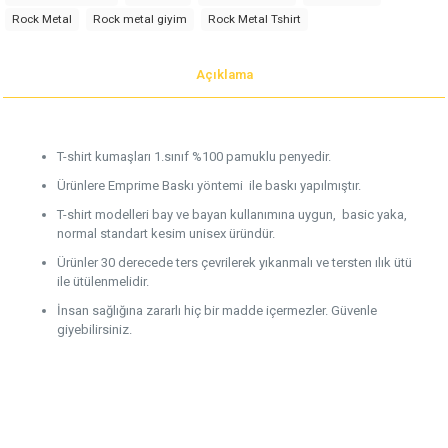
Rock Metal
Rock metal giyim
Rock Metal Tshirt
Açıklama
T-shirt kumaşları 1.sınıf %100 pamuklu penyedir.
Ürünlere Emprime Baskı yöntemi ile baskı yapılmıştır.
T-shirt modelleri bay ve bayan kullanımına uygun, basic yaka,
normal standart kesim unisex üründür.
Ürünler 30 derecede ters çevrilerek yıkanmalı ve tersten ılık ütü
ile ütülenmelidir.
İnsan sağlığına zararlı hiç bir madde içermezler. Güvenle
giyebilirsiniz.