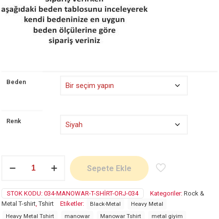
Beden
Renk
Manowar
Sepete Ekle
adet
STOK KODU:
034-MANOWAR-T-SHIRT-ORJ-034
Kategoriler:
Rock &
Metal T-shirt
,
Tshirt
Etiketler:
Black-Metal
Heavy Metal
Heavy Metal Tshirt
manowar
Manowar Tshirt
metal giyim