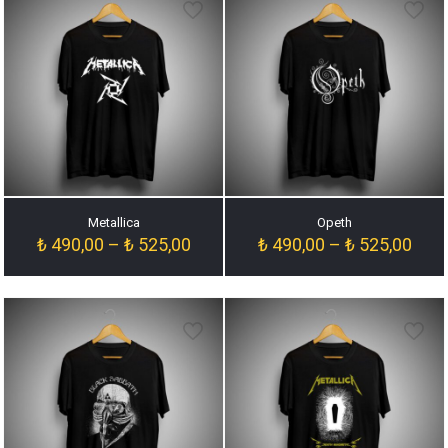
Metallica
Opeth
Fiyat
Fiyat
₺
490,00
–
₺
525,00
₺
490,00
–
₺
525,00
aralığı:
aralığ
₺ 490,00
₺ 49
-
-
₺ 525,00
₺ 52