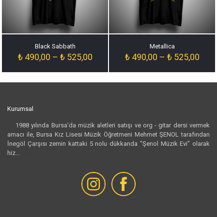
Black Sabbath
Metallica
Fiyat
Fiyat
₺
490,00
–
₺
525,00
₺
490,00
–
₺
525,00
aralığı:
aralığ
₺ 490,00
₺ 49
-
-
₺ 525,00
₺ 52
Kurumsal
1988 yılında Bursa’da müzik aletleri satışı ve org - gitar dersi vermek
amacı ile, Bursa Kız Lisesi Müzik Öğretmeni Mehmet ŞENOL tarafından
İnegöl Çarşısı zemin kattaki 5 nolu dükkanda "Şenol Müzik Evi” olarak
hiz...
Devamı...