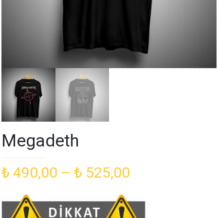
Megadeth
Fiyat
₺
490,00
–
₺
525,00
aralığı:
₺ 490,00
-