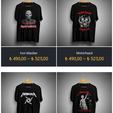
Iron Maiden
Motörhead
Fiyat
Fiyat
₺
490,00
–
₺
525,00
₺
490,00
–
₺
525,00
aralığı:
aralığ
₺ 490,00
₺ 49
-
-
₺ 525,00
₺ 52