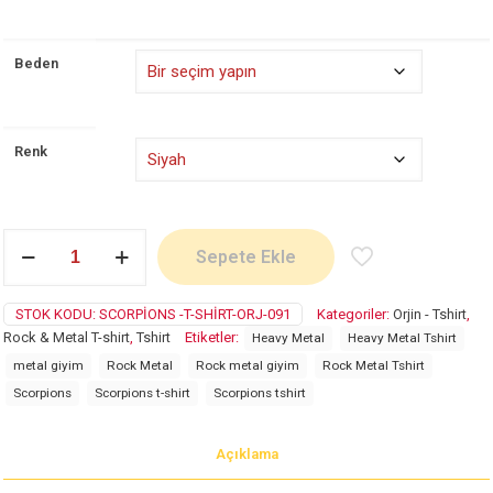
Beden
Renk
Scorpions
Sepete Ekle
adet
STOK KODU:
SCORPIONS -T-SHIRT-ORJ-091
Kategoriler:
Orjin - Tshirt
,
Rock & Metal T-shirt
,
Tshirt
Etiketler:
Heavy Metal
Heavy Metal Tshirt
metal giyim
Rock Metal
Rock metal giyim
Rock Metal Tshirt
Scorpions
Scorpions t-shirt
Scorpions tshirt
Açıklama