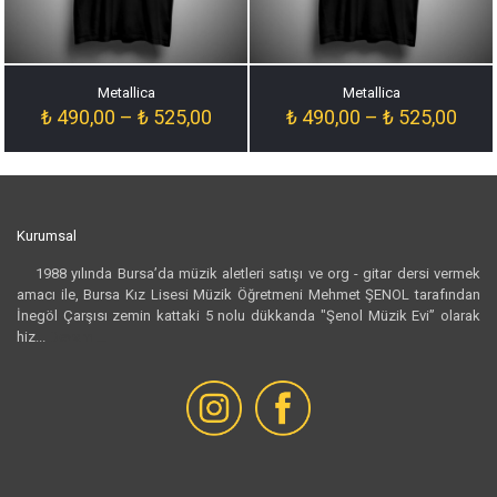
Metallica
Metallica
Fiyat
Fiyat
₺
490,00
–
₺
525,00
₺
490,00
–
₺
525,00
aralığı:
aralığ
₺ 490,00
₺ 49
-
-
₺ 525,00
₺ 52
Kurumsal
1988 yılında Bursa’da müzik aletleri satışı ve org - gitar dersi vermek
amacı ile, Bursa Kız Lisesi Müzik Öğretmeni Mehmet ŞENOL tarafından
İnegöl Çarşısı zemin kattaki 5 nolu dükkanda "Şenol Müzik Evi” olarak
hiz...
Devamı...