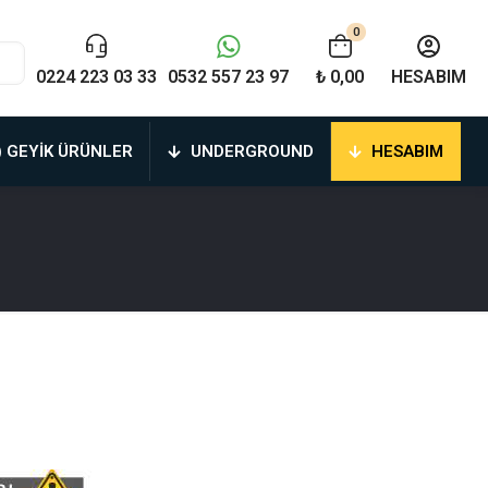
0
0224 223 03 33
0532 557 23 97
₺ 0,00
HESABIM
) GEYIK ÜRÜNLER
UNDERGROUND
HESABIM