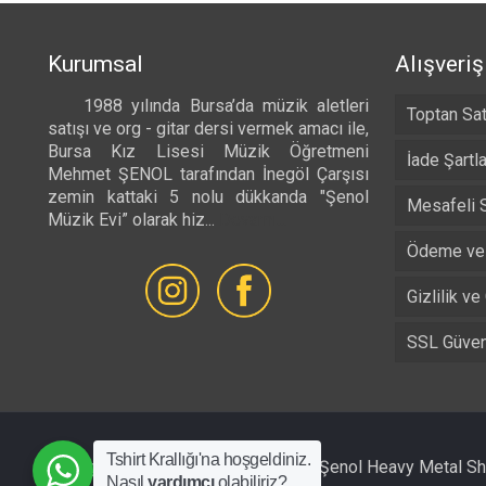
-
₺ 525,00
Kurumsal
Alışveriş
1988 yılında Bursa’da müzik aletleri
Toptan Sat
satışı ve org - gitar dersi vermek amacı ile,
Bursa Kız Lisesi Müzik Öğretmeni
İade Şartla
Mehmet ŞENOL tarafından İnegöl Çarşısı
zemin kattaki 5 nolu dükkanda "Şenol
Mesafeli 
Müzik Evi” olarak hiz...
Devamı...
Ödeme ve 
Gizlilik ve
SSL Güvenl
Tshirt Krallığı'na hoşgeldiniz.
All Rights Reserved © 1988 - 2026 Şenol Heavy Metal S
Nasıl
yardımcı
olabiliriz?