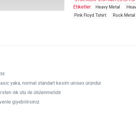
Etiketler:
Heavy Metal
Heav
Pink Floyd Tshirt
Rock Metal
ır.
basic yaka, normal standart kesim unisex üründür.
ten ılık ütü ile ütülenmelidir.
enle giyebilirsiniz.