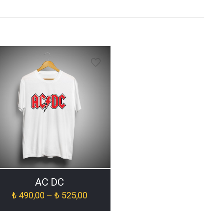
AC DC
Fiyat
₺
490,00
–
₺
525,00
aralığı:
₺ 490,00