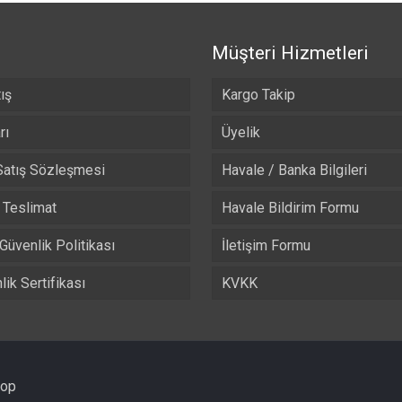
-
-
₺ 525,00
₺ 525,00
Müşteri Hizmetleri
ış
Kargo Takip
rı
Üyelik
Satış Sözleşmesi
Havale / Banka Bilgileri
Teslimat
Havale Bildirim Formu
 Güvenlik Politikası
İletişim Formu
ik Sertifikası
KVKK
hop