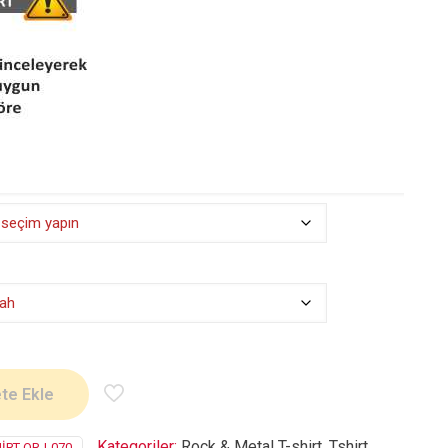
te Ekle
Kategoriler:
Rock & Metal T-shirt
,
Tshirt
IRT-ORJ-070