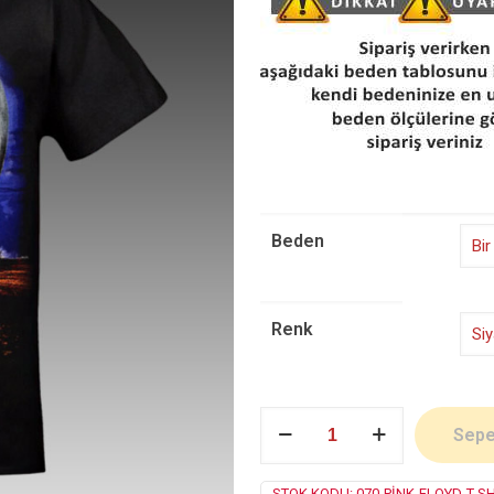
Beden
Renk
Pink
Sepe
Floyd
adet
STOK KODU:
070-PINK-FLOYD-T-SH