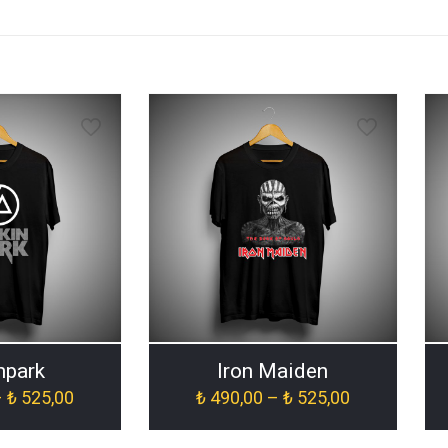
npark
Iron Maiden
Fiyat
Fiyat
–
₺
525,00
₺
490,00
–
₺
525,00
aralığı:
aralığı:
₺ 490,00
₺ 490,00