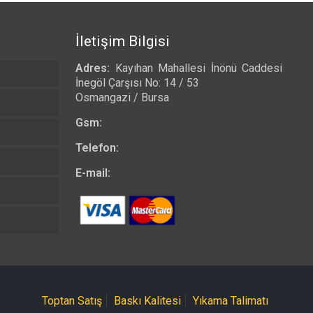
-
₺ 525,00
İletişim Bilgisi
Adres:
Kayıhan Mahallesi İnönü Caddesi
İnegöl Çarşısı No: 14 / 53
Osmangazi / Bursa
Gsm:
0532 557 23 97
Telefon:
0224 223 03 33
E-mail:
bilgi@tshirtkrali.com
Toptan Satış
Baskı Kalitesi
Yıkama Talimatı