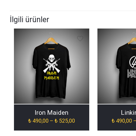
İlgili ürünler
Iron Maiden
Linki
Fiyat
₺
490,00
–
₺
525,00
₺
490,00
aralığı:
₺ 490,00