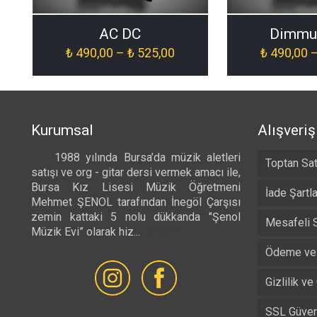
AC DC
Dimmu 
Fiyat
₺
490,00
–
₺
525,00
₺
490,00
aralığı:
₺ 490,00
-
₺ 525,00
Kurumsal
Alışveriş
1988 yılında Bursa’da müzik aletleri
Toptan Sat
satışı ve org - gitar dersi vermek amacı ile,
Bursa Kız Lisesi Müzik Öğretmeni
İade Şartla
Mehmet ŞENOL tarafından İnegöl Çarşısı
zemin kattaki 5 nolu dükkanda "Şenol
Mesafeli 
Müzik Evi” olarak hiz...
Devamı...
Ödeme ve 
Gizlilik ve
SSL Güvenl