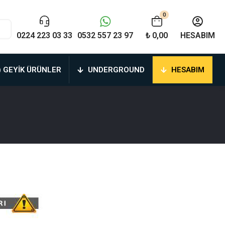
0
0224 223 03 33
0532 557 23 97
₺ 0,00
HESABIM
) GEYIK ÜRÜNLER
UNDERGROUND
HESABIM