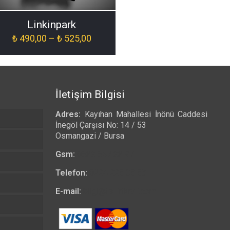
Linkinpark
Fiyat
₺
490,00
–
₺
525,00
aralığı:
₺ 490,00
-
₺ 525,00
İletişim Bilgisi
Adres:
Kayıhan Mahallesi İnönü Caddesi
İnegöl Çarşısı No: 14 / 53
Osmangazi / Bursa
Gsm:
0532 557 23 97
Telefon:
0224 223 03 33
E-mail:
bilgi@tshirtkrali.com