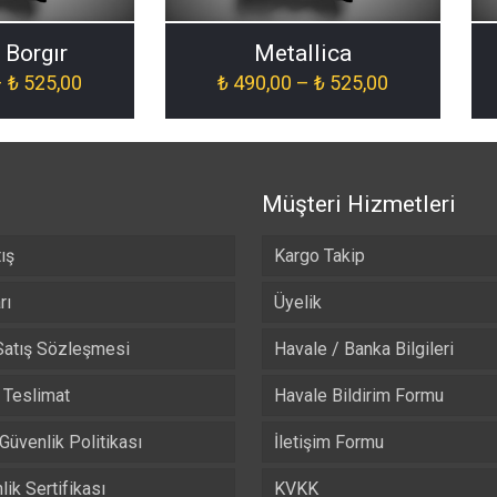
Borgır
Metallica
Fiyat
Fiyat
–
₺
525,00
₺
490,00
–
₺
525,00
aralığı:
aralığı:
₺ 490,00
₺ 490,00
-
-
₺ 525,00
₺ 525,00
Müşteri Hizmetleri
ış
Kargo Takip
rı
Üyelik
Satış Sözleşmesi
Havale / Banka Bilgileri
Teslimat
Havale Bildirim Formu
 Güvenlik Politikası
İletişim Formu
ik Sertifikası
KVKK