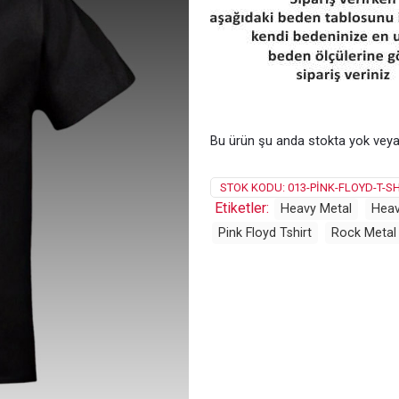
Bu ürün şu anda stokta yok veya
STOK KODU:
013-PINK-FLOYD-T-SH
Etiketler:
Heavy Metal
Heav
Pink Floyd Tshirt
Rock Metal