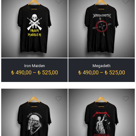
Iron Maiden
Megadeth
Fiyat
Fiyat
₺
490,00
–
₺
525,00
₺
490,00
–
₺
525,00
aralığı:
aralığ
₺ 490,00
₺ 49
-
-
₺ 525,00
₺ 52