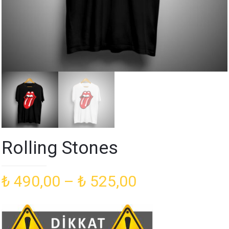
Rolling Stones
Fiyat
₺
490,00
–
₺
525,00
aralığı:
₺ 490,00
-