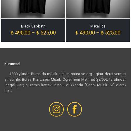
Black Sabbath
Metallica
Fiyat
Fiyat
₺
490,00
–
₺
525,00
₺
490,00
–
₺
525,00
aralığı:
aralığ
₺ 490,00
₺ 49
-
-
₺ 525,00
₺ 52
Kurumsal
1988 yılında Bursa’da müzik aletleri satışı ve org - gitar dersi vermek
amacı ile, Bursa Kız Lisesi Müzik Öğretmeni Mehmet ŞENOL tarafından
İnegöl Çarşısı zemin kattaki 5 nolu dükkanda "Şenol Müzik Evi” olarak
hiz...
Devamı...