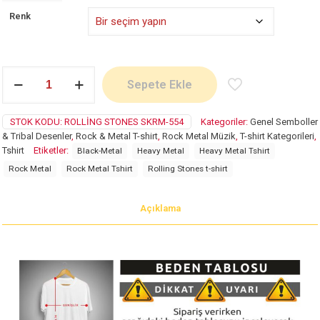
Renk
Rolling
Sepete Ekle
Stones
adet
STOK KODU:
ROLLING STONES SKRM-554
Kategoriler:
Genel Semboller
& Tribal Desenler
,
Rock & Metal T-shirt
,
Rock Metal Müzik
,
T-shirt Kategorileri
,
Tshirt
Etiketler:
Black-Metal
Heavy Metal
Heavy Metal Tshirt
Rock Metal
Rock Metal Tshirt
Rolling Stones t-shirt
Açıklama