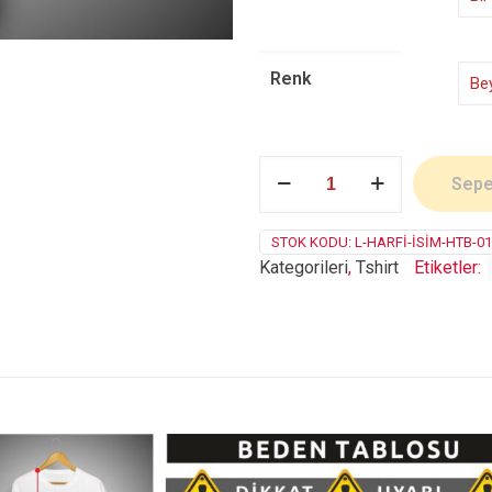
Renk
L
Sepe
Harfi
adet
STOK KODU:
L-HARFI-İSIM-HTB-0
Kategorileri
,
Tshirt
Etiketler: