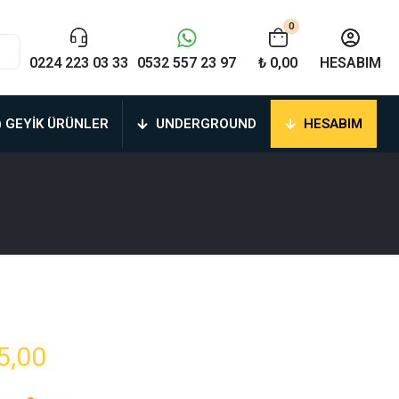
0
0224 223 03 33
0532 557 23 97
₺ 0,00
HESABIM
) GEYIK ÜRÜNLER
UNDERGROUND
HESABIM
Fiyat
5,00
aralığı: