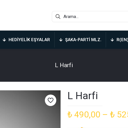
HEDIYELIK EŞYALAR
ŞAKA-PARTI MLZ.
R(EN
L Harfi
L Harfi
₺
490,00
–
₺
52