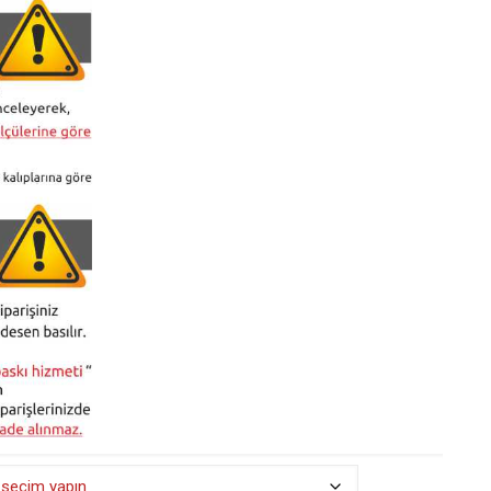
₺ 490,00
-
₺ 525,00