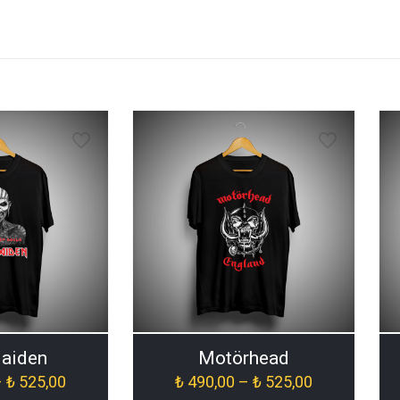
Maiden
Motörhead
Fiyat
Fiyat
–
₺
525,00
₺
490,00
–
₺
525,00
aralığı:
aralığı: