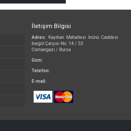
₺ 490,00
-
₺ 525,00
İletişim Bilgisi
Adres:
Kayıhan Mahallesi İnönü Caddesi
İnegöl Çarşısı No: 14 / 53
Osmangazi / Bursa
Gsm:
0532 557 23 97
Telefon:
0224 223 03 33
E-mail:
bilgi@tshirtkrali.com