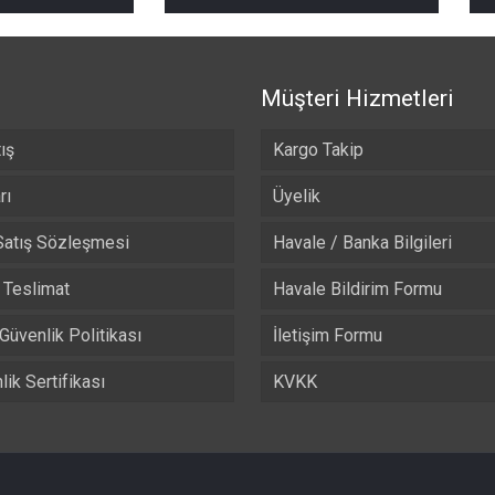
₺ 490,00
₺ 490,00
-
-
₺ 525,00
₺ 525,00
Müşteri Hizmetleri
ış
Kargo Takip
rı
Üyelik
Satış Sözleşmesi
Havale / Banka Bilgileri
Teslimat
Havale Bildirim Formu
 Güvenlik Politikası
İletişim Formu
ik Sertifikası
KVKK