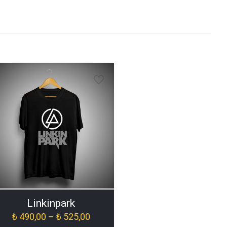
Linkinpark
Fiyat
₺
490,00
–
₺
525,00
aralığı: