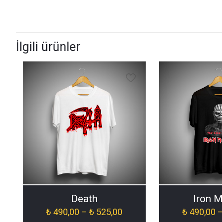
İlgili ürünler
Death
Iron 
Fiyat
₺
490,00
–
₺
525,00
₺
490,00
aralığı: