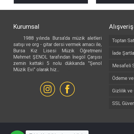
₺ 490,00
-
₺ 525,00
Kurumsal
Alışveriş
1988 yılında Bursa’da müzik aletleri
Toptan Sat
satışı ve org - gitar dersi vermek amacı ile,
Bursa Kız Lisesi Müzik Öğretmeni
İade Şartla
Mehmet ŞENOL tarafından İnegöl Çarşısı
zemin kattaki 5 nolu dükkanda "Şenol
Mesafeli 
Müzik Evi” olarak hiz...
Devamı...
Ödeme ve 
Gizlilik ve
SSL Güvenl